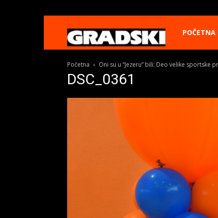
Gradski
POČETNA
Početna
Oni su u “Jezeru” bili: Deo velike sportske p
Online
DSC_0361
Kikinda