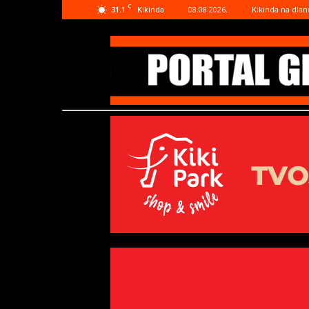
C
31.1
08.08.2026.
Kikinda na dlan
Kikinda