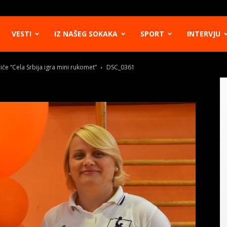
VESTI
IZ NAŠEG SOKAKA
SPORT
INTERVJU
riče “Cela Srbija igra mini rukomet”
DSC_0361