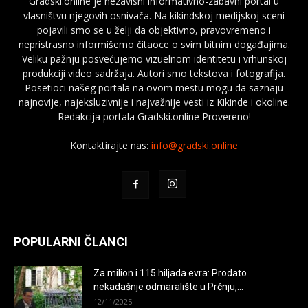
Gradski.online je nezavisni informativno-zabavni portal u
vlasništvu njegovih osnivača. Na kikindskoj medijskoj sceni
pojavili smo se u želji da objektivno, pravovremeno i
nepristrasno informišemo čitaoce o svim bitnim događajima.
Veliku pažnju posvećujemo vizuelnom identitetu i vrhunskoj
produkciji video sadržaja. Autori smo tekstova i fotografija.
Posetioci našeg portala na ovom mestu mogu da saznaju
najnovije, najeksluzivnije i najvažnije vesti iz Kikinde i okoline.
Redakcija portala Gradski.online Provereno!
Kontaktirajte nas:
info@gradski.online
POPULARNI ČLANCI
Za milion i 115 hiljada evra: Prodato
nekadašnje odmaralište u Prčnju,...
12/11/2025