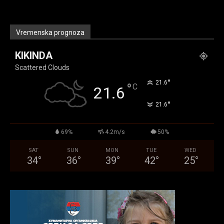
Vremenska prognoza
KIKINDA
Scattered Clouds
°
21.6
°
C
21.6
°
21.6
69%
4.2m/s
50%
SAT
SUN
MON
TUE
WED
34
°
36
°
39
°
42
°
25
°