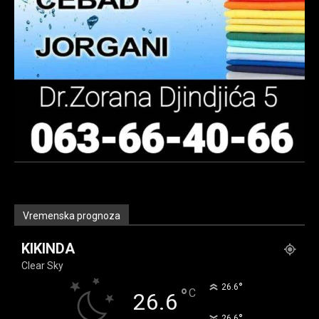
Vremenska prognoza
KIKINDA
Clear Sky
°
26.6
°
C
26.6
°
26.6