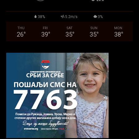
38%
5.2m/s
3%
THU
FRI
SAT
SUN
MON
26
°
39
°
35
°
35
°
38
°