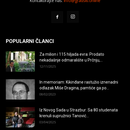
Kontaktirajte nas:
info@gradski.online
POPULARNI ČLANCI
Za milion i 115 hiljada evra: Prodato
nekadašnje odmaralište u Prčnju,...
12/11/2025
In memoriam: Kikinđane rastužio iznenadni
odlazak Miše Dragina, pamtiće ga po...
08/02/2023
Iz Novog Sada u Strazbur: Sa 80 studenata
krenuli supružnici Tanović...
03/04/2025