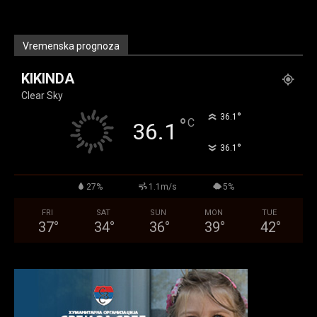
Vremenska prognoza
KIKINDA
Clear Sky
°
36.1
°
C
36.1
°
36.1
27%
1.1m/s
5%
FRI
SAT
SUN
MON
TUE
37
°
34
°
36
°
39
°
42
°