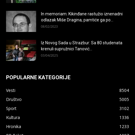
In memoriam: Kikinđane rastužio iznenadni
odlazak Miše Dragina, pamtiće ga po...
08/02/2023
Iz Novog Sada u Strazbur: Sa 80 studenata
krenuli supružnici Tanović...
03/04/2025
POPULARNE KATEGORIJE
Vesti
8504
Društvo
5005
Sport
3102
Kultura
1336
Hronika
1233