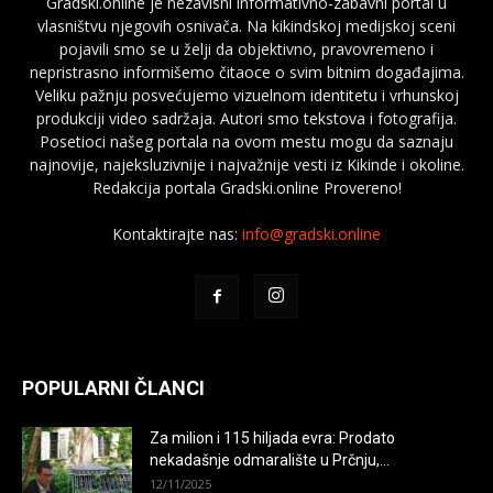
Gradski.online je nezavisni informativno-zabavni portal u
vlasništvu njegovih osnivača. Na kikindskoj medijskoj sceni
pojavili smo se u želji da objektivno, pravovremeno i
nepristrasno informišemo čitaoce o svim bitnim događajima.
Veliku pažnju posvećujemo vizuelnom identitetu i vrhunskoj
produkciji video sadržaja. Autori smo tekstova i fotografija.
Posetioci našeg portala na ovom mestu mogu da saznaju
najnovije, najeksluzivnije i najvažnije vesti iz Kikinde i okoline.
Redakcija portala Gradski.online Provereno!
Kontaktirajte nas:
info@gradski.online
POPULARNI ČLANCI
Za milion i 115 hiljada evra: Prodato
nekadašnje odmaralište u Prčnju,...
12/11/2025