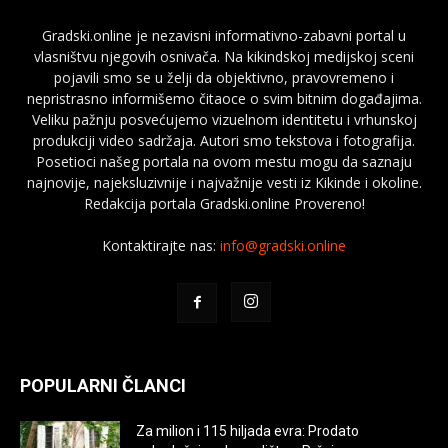
Gradski.online je nezavisni informativno-zabavni portal u
vlasništvu njegovih osnivača. Na kikindskoj medijskoj sceni
pojavili smo se u želji da objektivno, pravovremeno i
nepristrasno informišemo čitaoce o svim bitnim događajima.
Veliku pažnju posvećujemo vizuelnom identitetu i vrhunskoj
produkciji video sadržaja. Autori smo tekstova i fotografija.
Posetioci našeg portala na ovom mestu mogu da saznaju
najnovije, najeksluzivnije i najvažnije vesti iz Kikinde i okoline.
Redakcija portala Gradski.online Provereno!
Kontaktirajte nas:
info@gradski.online
POPULARNI ČLANCI
Za milion i 115 hiljada evra: Prodato