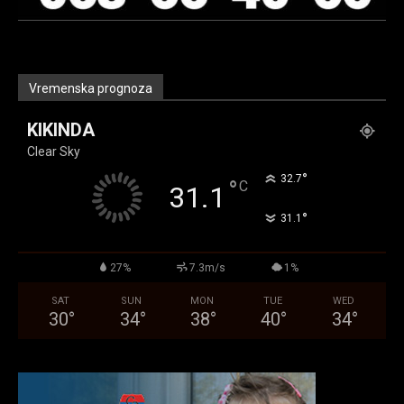
Vremenska prognoza
KIKINDA
Clear Sky
°
32.7
°
C
31.1
°
31.1
27%
7.3m/s
1%
SAT
SUN
MON
TUE
WED
30
°
34
°
38
°
40
°
34
°