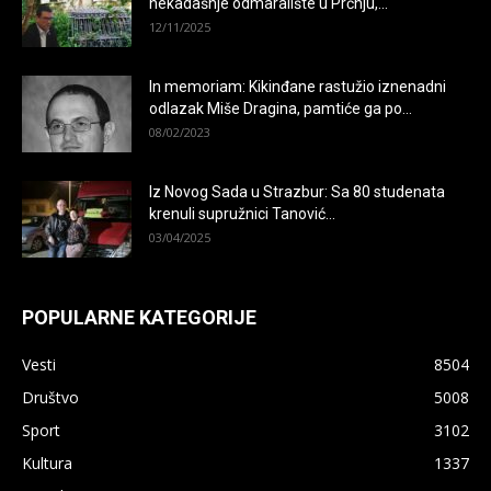
nekadašnje odmaralište u Prčnju,...
12/11/2025
In memoriam: Kikinđane rastužio iznenadni
odlazak Miše Dragina, pamtiće ga po...
08/02/2023
Iz Novog Sada u Strazbur: Sa 80 studenata
krenuli supružnici Tanović...
03/04/2025
POPULARNE KATEGORIJE
Vesti
8504
Društvo
5008
Sport
3102
Kultura
1337