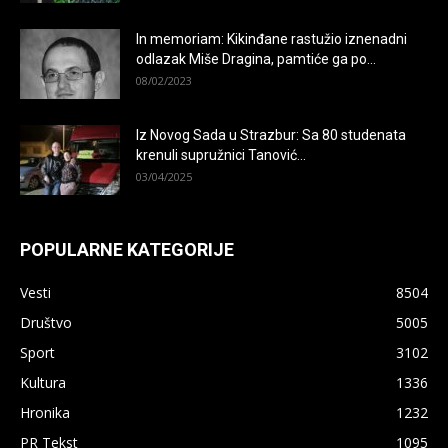
In memoriam: Kikinđane rastužio iznenadni
odlazak Miše Dragina, pamtiće ga po...
08/02/2023
Iz Novog Sada u Strazbur: Sa 80 studenata
krenuli supružnici Tanović...
03/04/2025
POPULARNE KATEGORIJE
Vesti
8504
Društvo
5005
Sport
3102
Kultura
1336
Hronika
1232
PR Tekst
1095