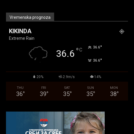
Vremenska prognoza
KIKINDA
Extreme Rain
°
36.6
°
C
36.6
°
36.6
20%
2.9m/s
14%
THU
FRI
SAT
SUN
MON
36
°
39
°
35
°
35
°
38
°