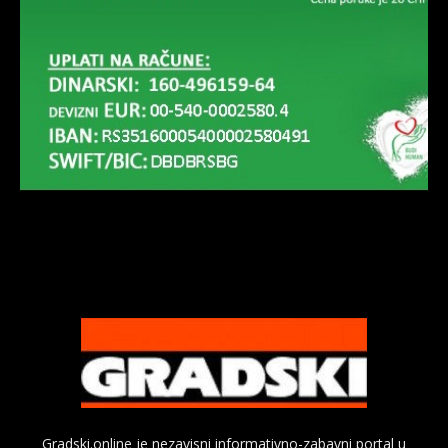
Gradski.online je nezavisni informativno-zabavni portal u