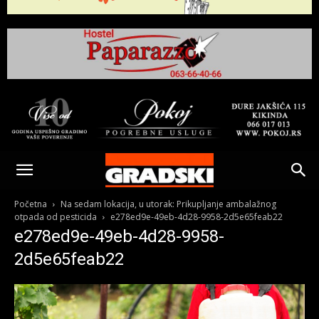
Gradski
Online
Početna
Na sedam lokacija, u utorak: Prikupljanje ambalažnog
otpada od pesticida
e278ed9e-49eb-4d28-9958-2d5e65feab22
e278ed9e-49eb-4d28-9958-
Kikinda
2d5e65feab22