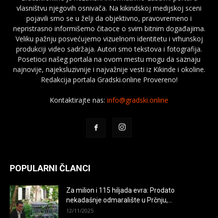
vlasništvu njegovih osnivača. Na kikindskoj medijskoj sceni
pojavili smo se u želji da objektivno, pravovremeno i
nepristrasno informišemo čitaoce o svim bitnim događajima.
Veliku pažnju posvećujemo vizuelnom identitetu i vrhunskoj
produkciji video sadržaja. Autori smo tekstova i fotografija.
Posetioci našeg portala na ovom mestu mogu da saznaju
najnovije, najeksluzivnije i najvažnije vesti iz Kikinde i okoline.
Redakcija portala Gradski.online Provereno!
Kontaktirajte nas:
info@gradski.online
POPULARNI ČLANCI
Za milion i 115 hiljada evra: Prodato
nekadašnje odmaralište u Prčnju,...
12/11/2025