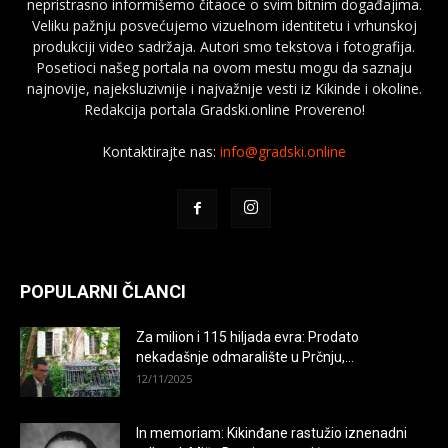
nepristrasno informišemo čitaoce o svim bitnim događajima.
Veliku pažnju posvećujemo vizuelnom identitetu i vrhunskoj
produkciji video sadržaja. Autori smo tekstova i fotografija.
Posetioci našeg portala na ovom mestu mogu da saznaju
najnovije, najeksluzivnije i najvažnije vesti iz Kikinde i okoline.
Redakcija portala Gradski.online Provereno!
Kontaktirajte nas:
info@gradski.online
POPULARNI ČLANCI
Za milion i 115 hiljada evra: Prodato
nekadašnje odmaralište u Prčnju,...
12/11/2025
In memoriam: Kikinđane rastužio iznenadni