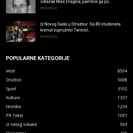
odlazak Miše Dragina, pamtiće ga po...
08/02/2023
Iz Novog Sada u Strazbur: Sa 80 studenata
krenuli supružnici Tanović...
03/04/2025
POPULARNE KATEGORIJE
Vesti
8504
Društvo
5008
Sport
3102
Kultura
1337
Hronika
1234
PR Tekst
1097
Iz našeg sokaka
503