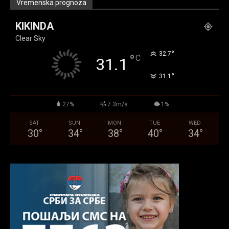
Vremenska prognoza
KIKINDA
Clear Sky
°
32.7
°
C
31.1
°
31.1
27%
7.3m/s
1%
SAT
SUN
MON
TUE
WED
30
°
34
°
38
°
40
°
34
°