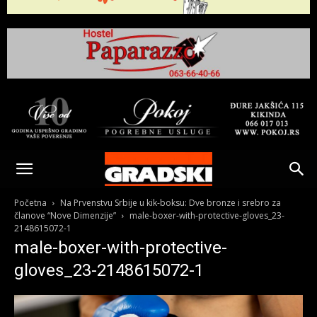
Gradski
Online
Početna
Na Prvenstvu Srbije u kik-boksu: Dve bronze i srebro za
članove “Nove Dimenzije”
male-boxer-with-protective-gloves_23-
2148615072-1
Kikinda
male-boxer-with-protective-
gloves_23-2148615072-1