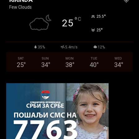
Few Clouds
°
25.5
°
C
25
°
25
35%
5.4m/s
12%
SAT
SUN
MON
TUE
WED
25
°
34
°
38
°
40
°
34
°