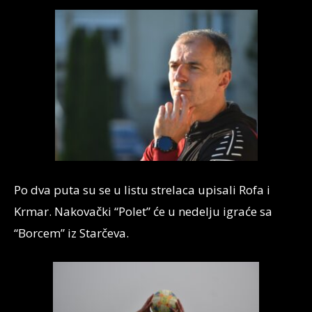
Po dva puta su se u listu strelaca upisali Rofa i
Krmar. Nakovački “Polet” će u nedelju igraće sa
“Borcem” iz Starčeva.