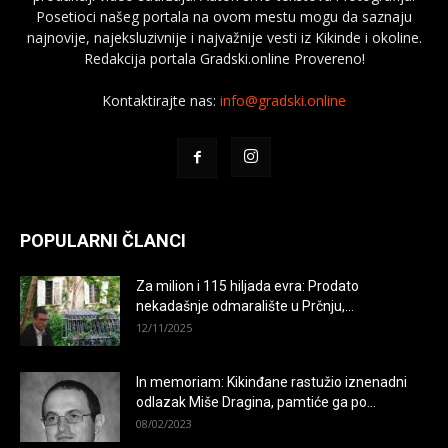
Posetioci našeg portala na ovom mestu mogu da saznaju
najnovije, najeksluzivnije i najvažnije vesti iz Kikinde i okoline.
Redakcija portala Gradski.online Provereno!
Kontaktirajte nas:
info@gradski.online
POPULARNI ČLANCI
Za milion i 115 hiljada evra: Prodato
nekadašnje odmaralište u Prčnju,...
12/11/2025
In memoriam: Kikinđane rastužio iznenadni
odlazak Miše Dragina, pamtiće ga po...
08/02/2023