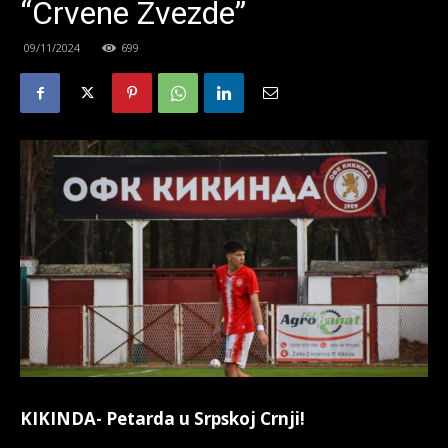
“Crvene Zvezde”
09/11/2024
699
KIKINDA- Petarda u Srpskoj Crnji!