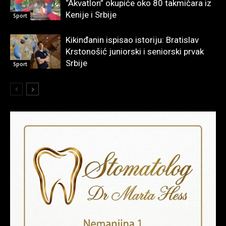
“Akvatlon” okupiće oko 80 takmičara iz
Kenije i Srbije
Sport
Kikinđanin ispisao istoriju: Bratislav
Krstonošić juniorski i seniorski prvak
Srbije
Sport