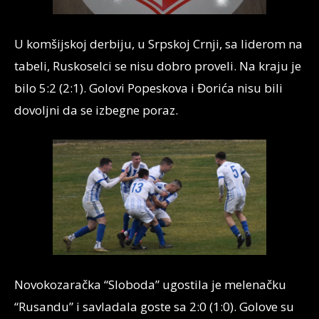
U komšijskoj derbiju, u Srpskoj Crnji, sa liderom na
tabeli, Ruskoselci se nisu dobro proveli. Na kraju je
bilo 5:2 (2:1). Golovi Popeskova i Đorića nisu bili
dovoljni da se izbegne poraz.
Novokozaračka “Sloboda” ugostila je melenačku
“Rusandu” i savladala goste sa 2:0 (1:0). Golove su