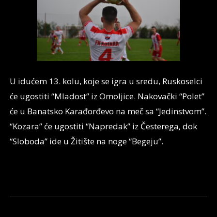
U idućem 13. kolu, koje se igra u sredu, Ruskoselci
će ugostiti “Mladost” iz Omoljice. Nakovački “Polet”
će u Banatsko Karađorđevo na meč sa “Jedinstvom”.
“Kozara” će ugostiti “Napredak” iz Česterega, dok
“Sloboda” ide u Žitište na noge “Begeju”.