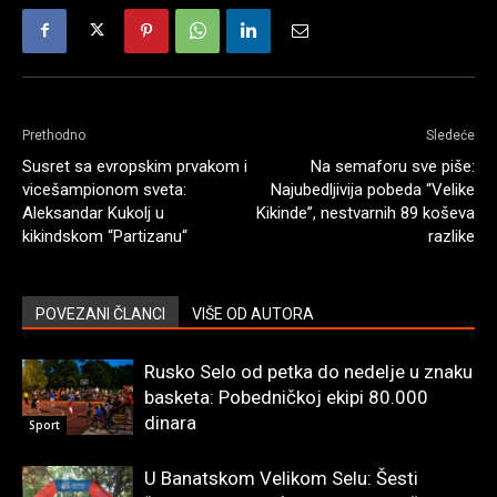
Prethodno
Sledeće
Susret sa evropskim prvakom i
Na semaforu sve piše:
vicešampionom sveta:
Najubedljivija pobeda “Velike
Aleksandar Kukolj u
Kikinde”, nestvarnih 89 koševa
kikindskom “Partizanu“
razlike
POVEZANI ČLANCI
VIŠE OD AUTORA
Rusko Selo od petka do nedelje u znaku
basketa: Pobedničkoj ekipi 80.000
dinara
Sport
U Banatskom Velikom Selu: Šesti