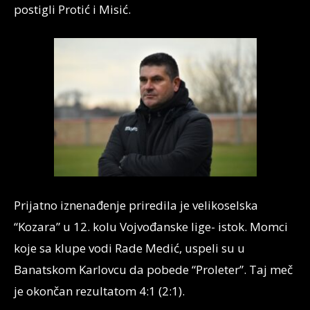
postigli Protić i Misić.
Prijatno iznenađenje priredila je velikoselska
“Kozara” u 12. kolu Vojvođanske lige- istok. Momci
koje sa klupe vodi Rade Medić, uspeli su u
Banatskom Karlovcu da pobede “Proleter”. Taj meč
je okončan rezultatom 4:1 (2:1).