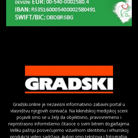
Gradski.online je nezavisni informativno-zabavni portal u
vlasništvu njegovih osnivača. Na kikindskoj medijskoj sceni
pojavili smo se u želji da objektivno, pravovremeno i
nepristrasno informišemo čitaoce o svim bitnim događajima.
Veliku pažnju posvećujemo vizuelnom identitetu i vrhunskoj
produkciji video sadržaja. Autori smo tekstova i fotografija.