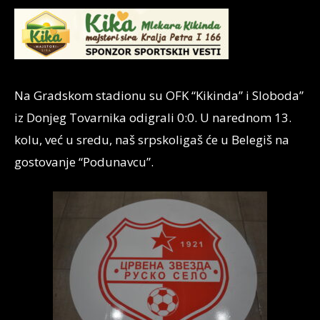
Na Gradskom stadionu su OFK “Kikinda” i Sloboda”
iz Donjeg Tovarnika odigrali 0:0. U narednom 13.
kolu, već u sredu, naš srpskoligaš će u Belegiš na
gostovanje “Podunavcu”.