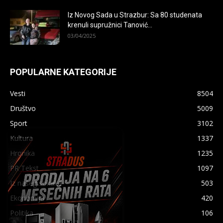
Iz Novog Sada u Strazbur: Sa 80 studenata
krenuli supružnici Tanović...
03/04/2025
POPULARNE KATEGORIJE
Vesti
8504
Društvo
5009
Sport
3102
×
Kultura
1337
Hronika
1235
PR Tekst
1097
Iz našeg sokaka
503
Ekonomija
420
Politika
106