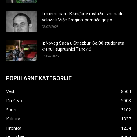
In memoriam: Kikinđane rastužio iznenadni
odlazak Miše Dragina, pamtiće ga po...
08/02/2023
Iz Novog Sada u Strazbur: Sa 80 studenata
krenuli supružnici Tanović...
03/04/2025
POPULARNE KATEGORIJE
Vesti
8504
Društvo
5008
Sport
3102
Kultura
1337
Hronika
1234