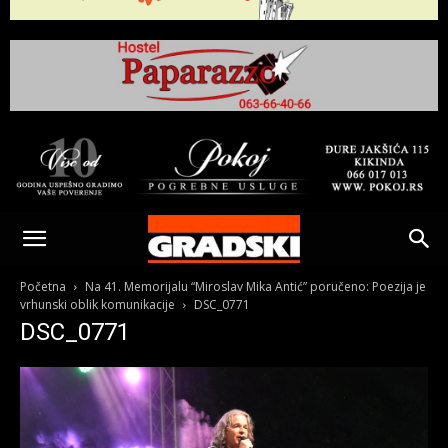
Gradski
Online
Početna
Na 41. Memorijalu “Miroslav Mika Antić” poručeno: Poezija je
vrhunski oblik komunikacije
DSC_0771
DSC_0771
Kikinda