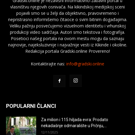
Gradski.online je nezavisni informativno-zabavni portal u
vlasništvu njegovih osnivača. Na kikindskoj medijskoj sceni
pojavili smo se u želji da objektivno, pravovremeno i
nepristrasno informišemo čitaoce o svim bitnim događajima.
Veliku pažnju posvećujemo vizuelnom identitetu i vrhunskoj
produkciji video sadržaja. Autori smo tekstova i fotografija.
Posetioci našeg portala na ovom mestu mogu da saznaju
najnovije, najeksluzivnije i najvažnije vesti iz Kikinde i okoline.
Redakcija portala Gradski.online Provereno!
Kontaktirajte nas:
info@gradski.online
POPULARNI ČLANCI
Za milion i 115 hiljada evra: Prodato
nekadašnje odmaralište u Prčnju,...
12/11/2025