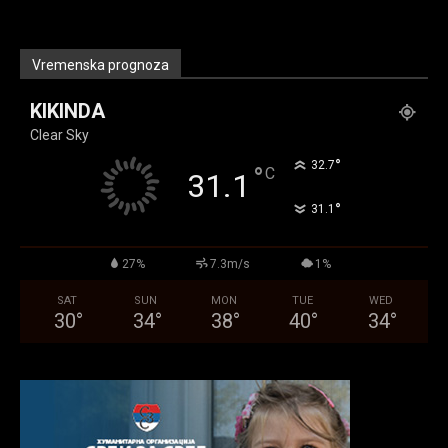
Vremenska prognoza
KIKINDA
Clear Sky
°
32.7
°
C
31.1
°
31.1
27%
7.3m/s
1%
SAT
SUN
MON
TUE
WED
30
°
34
°
38
°
40
°
34
°