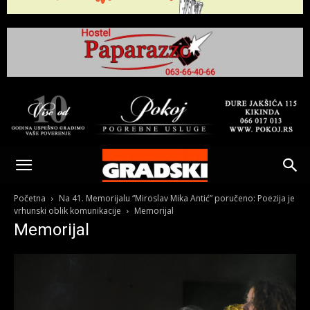
Gradski
Online
Početna
Na 41. Memorijalu “Miroslav Mika Antić” poručeno: Poezija je
vrhunski oblik komunikacije
Memorijal
Memorijal
Kikinda