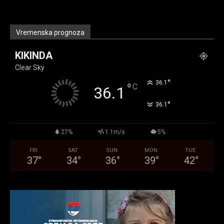
Vremenska prognoza
KIKINDA
Clear Sky
°
36.1
°
C
36.1
°
36.1
27%
1.1m/s
5%
FRI
SAT
SUN
MON
TUE
37
°
34
°
36
°
39
°
42
°