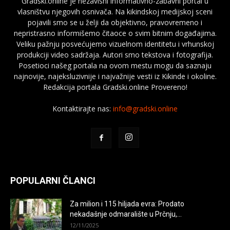
Gradski.online je nezavisni informativno-zabavni portal u
vlasništvu njegovih osnivača. Na kikindskoj medijskoj sceni
pojavili smo se u želji da objektivno, pravovremeno i
nepristrasno informišemo čitaoce o svim bitnim događajima.
Veliku pažnju posvećujemo vizuelnom identitetu i vrhunskoj
produkciji video sadržaja. Autori smo tekstova i fotografija.
Posetioci našeg portala na ovom mestu mogu da saznaju
najnovije, najeksluzivnije i najvažnije vesti iz Kikinde i okoline.
Redakcija portala Gradski.online Provereno!
Kontaktirajte nas:
info@gradski.online
POPULARNI ČLANCI
Za milion i 115 hiljada evra: Prodato
nekadašnje odmaralište u Prčnju,...
12/11/2025