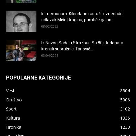
In memoriam: Kikinđane rastužio iznenadni
odlazak Miše Dragina, pamtiće ga po...
08/02/2023
Iz Novog Sada u Strazbur: Sa 80 studenata
krenuli supružnici Tanović...
03/04/2025
POPULARNE KATEGORIJE
Vesti
8504
Društvo
5006
Sport
3102
Kultura
1336
Hronika
1233