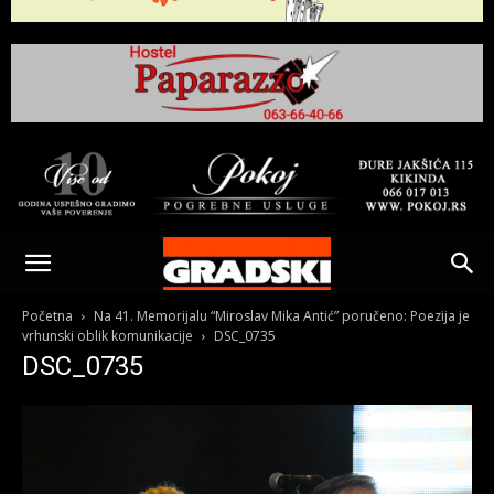
Gradski
Online
Početna
Na 41. Memorijalu “Miroslav Mika Antić” poručeno: Poezija je
vrhunski oblik komunikacije
DSC_0735
DSC_0735
Kikinda