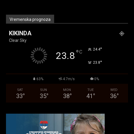
Vremenska prognoza
KIKINDA
Clear Sky
°
24.4
°
C
23.8
°
23.8
63%
4.7m/s
0%
SAT
SUN
MON
TUE
WED
33
°
35
°
38
°
41
°
36
°