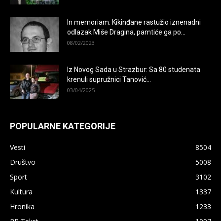
In memoriam: Kikinđane rastužio iznenadni
odlazak Miše Dragina, pamtiće ga po...
08/02/2023
Iz Novog Sada u Strazbur: Sa 80 studenata
krenuli supružnici Tanović...
03/04/2025
POPULARNE KATEGORIJE
Vesti
8504
Društvo
5008
Sport
3102
Kultura
1337
Hronika
1233