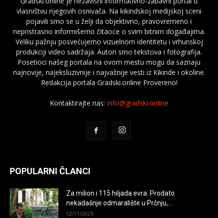
Gradski.online je nezavisni informativno-zabavni portal u
vlasništvu njegovih osnivača. Na kikindskoj medijskoj sceni
pojavili smo se u želji da objektivno, pravovremeno i
nepristrasno informišemo čitaoce o svim bitnim događajima.
Veliku pažnju posvećujemo vizuelnom identitetu i vrhunskoj
produkciji video sadržaja. Autori smo tekstova i fotografija.
Posetioci našeg portala na ovom mestu mogu da saznaju
najnovije, najeksluzivnije i najvažnije vesti iz Kikinde i okoline.
Redakcija portala Gradski.online Provereno!
Kontaktirajte nas:
info@gradski.online
POPULARNI ČLANCI
Za milion i 115 hiljada evra: Prodato
nekadašnje odmaralište u Prčnju,...
12/11/2025