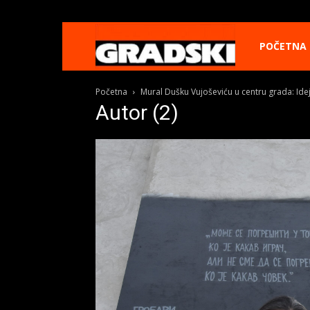
Gradski
POČETNA
Početna
Mural Dušku Vujoševiću u centru grada: Idej
Online
Autor (2)
Kikinda