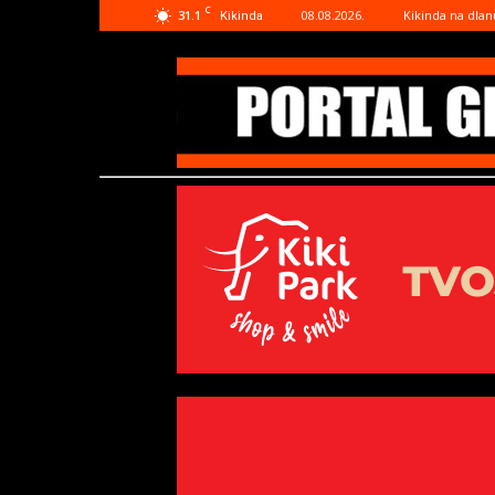
C
31.1
08.08.2026.
Kikinda na dlan
Kikinda