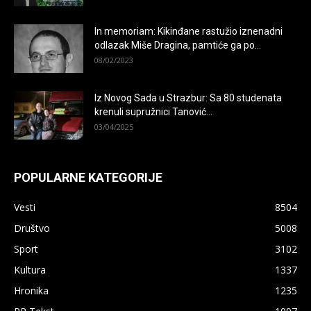
In memoriam: Kikinđane rastužio iznenadni
odlazak Miše Dragina, pamtiće ga po...
08/02/2023
Iz Novog Sada u Strazbur: Sa 80 studenata
krenuli supružnici Tanović...
03/04/2025
POPULARNE KATEGORIJE
Vesti
8504
Društvo
5008
Sport
3102
Kultura
1337
Hronika
1235