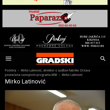
Gradski
Online
Početna
Mirko Latinović, direktor o sudbini fabrike: Država
posvećena razvojnom programu MSK
Mirko Latinović
Mirko Latinović
Kikinda