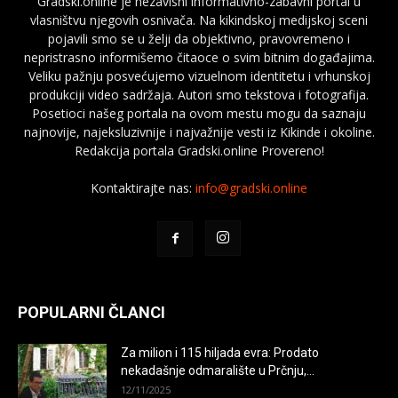
Gradski.online je nezavisni informativno-zabavni portal u
vlasništvu njegovih osnivača. Na kikindskoj medijskoj sceni
pojavili smo se u želji da objektivno, pravovremeno i
nepristrasno informišemo čitaoce o svim bitnim događajima.
Veliku pažnju posvećujemo vizuelnom identitetu i vrhunskoj
produkciji video sadržaja. Autori smo tekstova i fotografija.
Posetioci našeg portala na ovom mestu mogu da saznaju
najnovije, najeksluzivnije i najvažnije vesti iz Kikinde i okoline.
Redakcija portala Gradski.online Provereno!
Kontaktirajte nas:
info@gradski.online
POPULARNI ČLANCI
Za milion i 115 hiljada evra: Prodato
nekadašnje odmaralište u Prčnju,...
12/11/2025