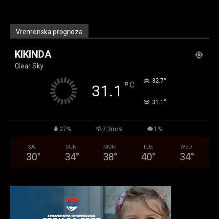
Vremenska prognoza
KIKINDA
Clear Sky
°
32.7
°
C
31.1
°
31.1
27%
7.3m/s
1%
SAT
SUN
MON
TUE
WED
30
°
34
°
38
°
40
°
34
°