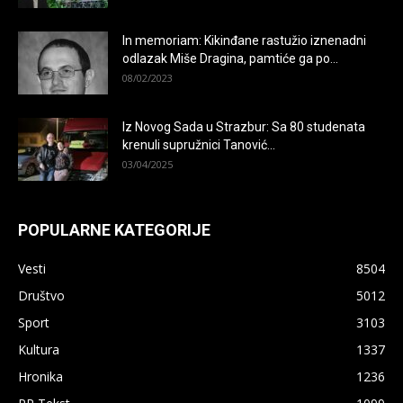
In memoriam: Kikinđane rastužio iznenadni
odlazak Miše Dragina, pamtiće ga po...
08/02/2023
Iz Novog Sada u Strazbur: Sa 80 studenata
krenuli supružnici Tanović...
03/04/2025
POPULARNE KATEGORIJE
Vesti
8504
Društvo
5012
Sport
3103
Kultura
1337
Hronika
1236