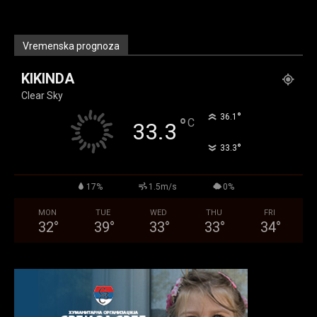
Vremenska prognoza
KIKINDA
Clear Sky
°
36.1
°
C
33.3
°
33.3
17%
1.5m/s
0%
MON
TUE
WED
THU
FRI
32
°
39
°
33
°
33
°
34
°