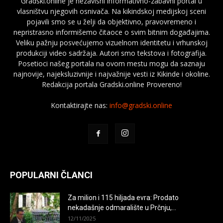
Gradski.online je nezavisni informativno-zabavni portal u
vlasništvu njegovih osnivača. Na kikindskoj medijskoj sceni
pojavili smo se u želji da objektivno, pravovremeno i
nepristrasno informišemo čitaoce o svim bitnim događajima.
Veliku pažnju posvećujemo vizuelnom identitetu i vrhunskoj
produkciji video sadržaja. Autori smo tekstova i fotografija.
Posetioci našeg portala na ovom mestu mogu da saznaju
najnovije, najeksluzivnije i najvažnije vesti iz Kikinde i okoline.
Redakcija portala Gradski.online Provereno!
Kontaktirajte nas:
info@gradski.online
POPULARNI ČLANCI
Za milion i 115 hiljada evra: Prodato
nekadašnje odmaralište u Prčnju,...
12/11/2025