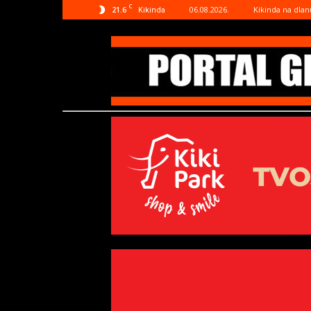
C
21.6
06.08.2026.
Kikinda na dlan
Kikinda