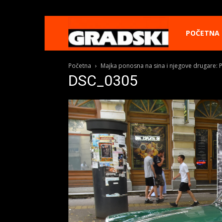
Gradski
POČETNA
Početna
Majka ponosna na sina i njegove drugare: P
Online
DSC_0305
Kikinda