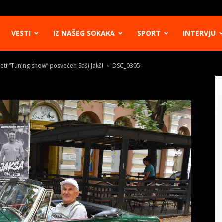
VESTI
IZ NAŠEG SOKAKA
SPORT
INTERVJU
eti “Tuning show” posvećen Saši Jakši
DSC_0305