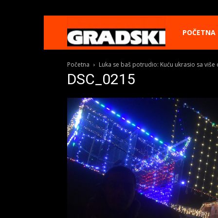
Gradski
POČETNA
Početna
Luka se baš potrudio: Kuću ukrasio sa više
Online
DSC_0215
Kikinda