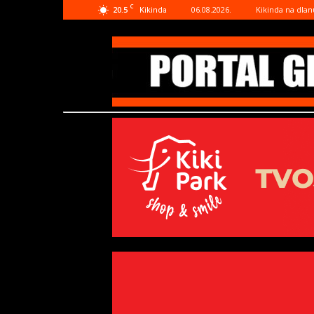
C
20.5
06.08.2026.
Kikinda na dlan
Kikinda