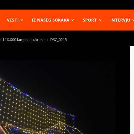
VESTI
IZ NAŠEG SOKAKA
SPORT
INTERVJU
 od 10.000 lampica i ukrasa
DSC_0215