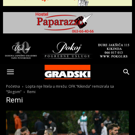
Gradski
Online
Početna
Lopta nije htela u mrežu: OFK “Kikinda” remizirala sa
“Slogom”
Remi
Remi
Kikinda