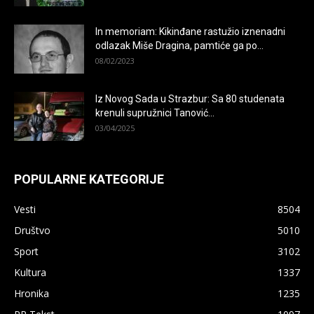
In memoriam: Kikinđane rastužio iznenadni
odlazak Miše Dragina, pamtiće ga po...
08/02/2023
Iz Novog Sada u Strazbur: Sa 80 studenata
krenuli supružnici Tanović...
03/04/2025
POPULARNE KATEGORIJE
Vesti
8504
Društvo
5010
Sport
3102
Kultura
1337
Hronika
1235