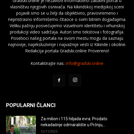
Gradski.online je nezavisni informativno-zabavni portal u
vlasništvu njegovih osnivača. Na kikindskoj medijskoj sceni
pojavili smo se u želji da objektivno, pravovremeno i
nepristrasno informišemo čitaoce o svim bitnim događajima.
Veliku pažnju posvećujemo vizuelnom identitetu i vrhunskoj
produkciji video sadržaja. Autori smo tekstova i fotografija.
Posetioci našeg portala na ovom mestu mogu da saznaju
najnovije, najeksluzivnije i najvažnije vesti iz Kikinde i okoline.
Redakcija portala Gradski.online Provereno!
Kontaktirajte nas:
info@gradski.online
POPULARNI ČLANCI
Za milion i 115 hiljada evra: Prodato
nekadašnje odmaralište u Prčnju,...
12/11/2025