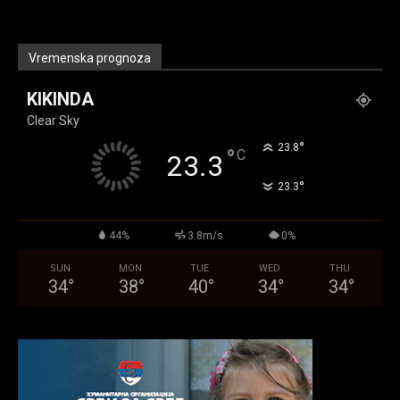
Vremenska prognoza
KIKINDA
Clear Sky
°
23.8
°
C
23.3
°
23.3
44%
3.8m/s
0%
SUN
MON
TUE
WED
THU
34
°
38
°
40
°
34
°
34
°