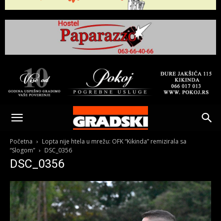
Gradski
Online
Početna
Lopta nije htela u mrežu: OFK “Kikinda” remizirala sa
“Slogom”
DSC_0356
DSC_0356
Kikinda