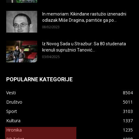
In memoriam: Kikinđane rastužio iznenadni
odlazak Miše Dragina, pamtiće ga po...
08/02/2023
Iz Novog Sada u Strazbur: Sa 80 studenata
krenuli supružnici Tanović...
03/04/2025
POPULARNE KATEGORIJE
Vesti
8504
Društvo
5011
Sport
3103
Kultura
1337
×
Hronika
1235