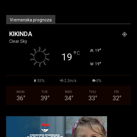
Vremenska prognoza
KIKINDA
Clear Sky
°
19
°
C
19
°
19
55%
2.2m/s
0%
MON
TUE
WED
THU
FRI
36
°
39
°
34
°
33
°
32
°