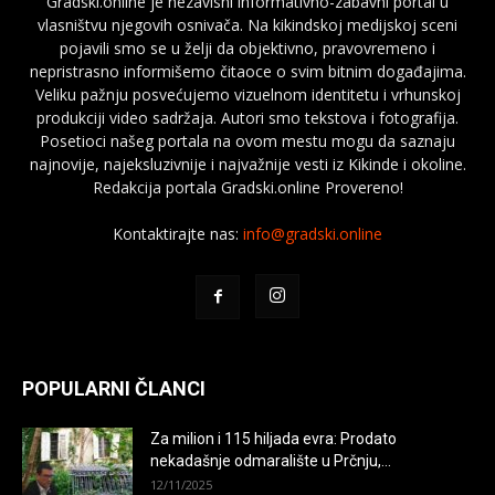
Gradski.online je nezavisni informativno-zabavni portal u
vlasništvu njegovih osnivača. Na kikindskoj medijskoj sceni
pojavili smo se u želji da objektivno, pravovremeno i
nepristrasno informišemo čitaoce o svim bitnim događajima.
Veliku pažnju posvećujemo vizuelnom identitetu i vrhunskoj
produkciji video sadržaja. Autori smo tekstova i fotografija.
Posetioci našeg portala na ovom mestu mogu da saznaju
najnovije, najeksluzivnije i najvažnije vesti iz Kikinde i okoline.
Redakcija portala Gradski.online Provereno!
Kontaktirajte nas:
info@gradski.online
POPULARNI ČLANCI
Za milion i 115 hiljada evra: Prodato
nekadašnje odmaralište u Prčnju,...
12/11/2025