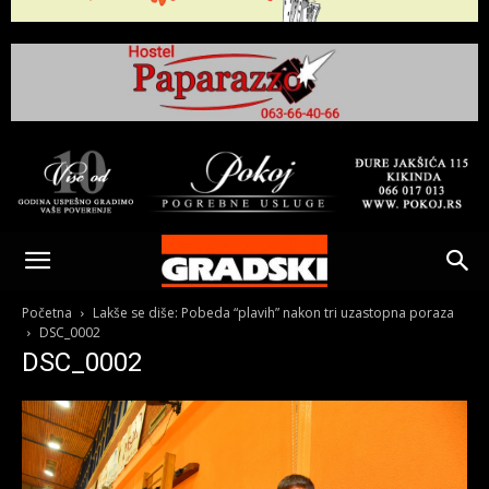
Gradski
Online
Početna
Lakše se diše: Pobeda “plavih” nakon tri uzastopna poraza
DSC_0002
DSC_0002
Kikinda