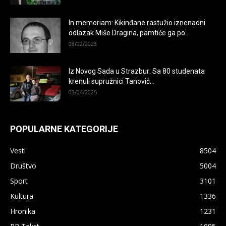
In memoriam: Kikinđane rastužio iznenadni
odlazak Miše Dragina, pamtiće ga po...
08/02/2023
Iz Novog Sada u Strazbur: Sa 80 studenata
krenuli supružnici Tanović...
03/04/2025
POPULARNE KATEGORIJE
Vesti
8504
Društvo
5004
Sport
3101
Kultura
1336
Hronika
1231