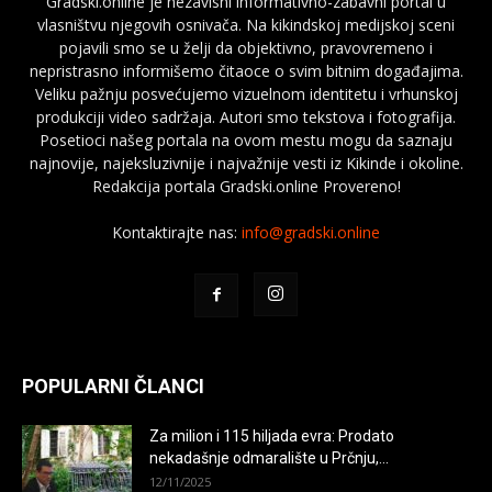
Gradski.online je nezavisni informativno-zabavni portal u
vlasništvu njegovih osnivača. Na kikindskoj medijskoj sceni
pojavili smo se u želji da objektivno, pravovremeno i
nepristrasno informišemo čitaoce o svim bitnim događajima.
Veliku pažnju posvećujemo vizuelnom identitetu i vrhunskoj
produkciji video sadržaja. Autori smo tekstova i fotografija.
Posetioci našeg portala na ovom mestu mogu da saznaju
najnovije, najeksluzivnije i najvažnije vesti iz Kikinde i okoline.
Redakcija portala Gradski.online Provereno!
Kontaktirajte nas:
info@gradski.online
POPULARNI ČLANCI
Za milion i 115 hiljada evra: Prodato
nekadašnje odmaralište u Prčnju,...
12/11/2025