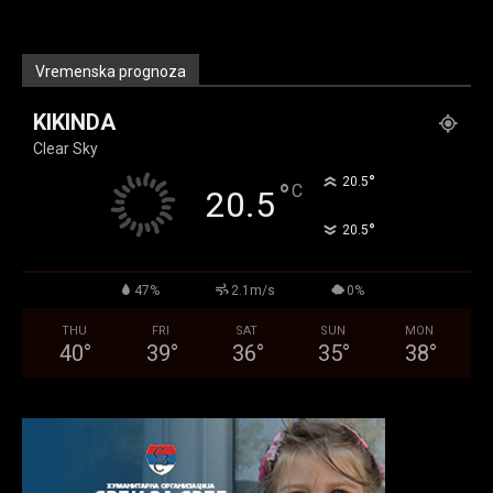
Vremenska prognoza
KIKINDA
Clear Sky
°
20.5
°
C
20.5
°
20.5
47%
2.1m/s
0%
THU
FRI
SAT
SUN
MON
40
°
39
°
36
°
35
°
38
°