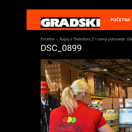
Gradski
POČETNA
Početna
Kupuj u “Svetoforu 2” i osvoji putovanje: 
Online
DSC_0899
Kikinda