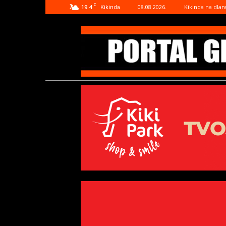
C
19.4
08.08.2026.
Kikinda na dlan
Kikinda