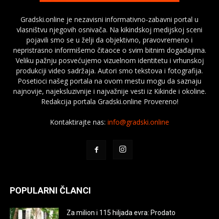
Gradski.online je nezavisni informativno-zabavni portal u
vlasništvu njegovih osnivača. Na kikindskoj medijskoj sceni
pojavili smo se u želji da objektivno, pravovremeno i
nepristrasno informišemo čitaoce o svim bitnim događajima.
Veliku pažnju posvećujemo vizuelnom identitetu i vrhunskoj
produkciji video sadržaja. Autori smo tekstova i fotografija.
Posetioci našeg portala na ovom mestu mogu da saznaju
najnovije, najeksluzivnije i najvažnije vesti iz Kikinde i okoline.
Redakcija portala Gradski.online Provereno!
Kontaktirajte nas:
info@gradski.online
POPULARNI ČLANCI
Za milion i 115 hiljada evra: Prodato