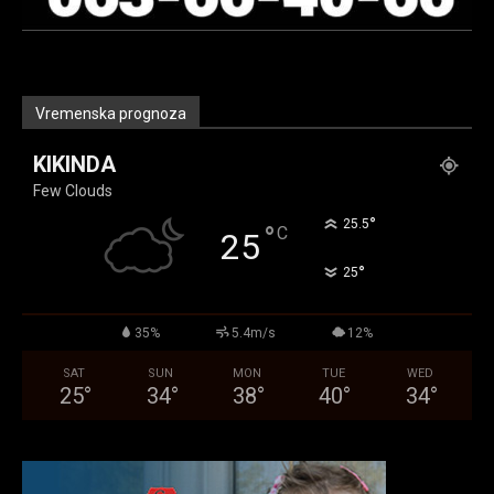
Vremenska prognoza
KIKINDA
Few Clouds
°
25.5
°
C
25
°
25
35%
5.4m/s
12%
SAT
SUN
MON
TUE
WED
25
°
34
°
38
°
40
°
34
°