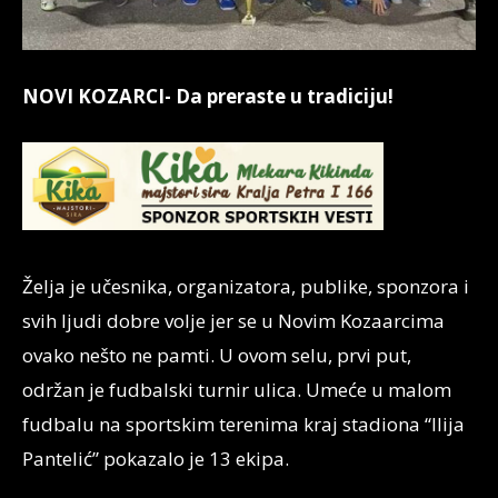
NOVI KOZARCI- Da preraste u tradiciju!
Želja je učesnika, organizatora, publike, sponzora i
svih ljudi dobre volje jer se u Novim Kozaarcima
ovako nešto ne pamti. U ovom selu, prvi put,
održan je fudbalski turnir ulica. Umeće u malom
fudbalu na sportskim terenima kraj stadiona “Ilija
Pantelić” pokazalo je 13 ekipa.