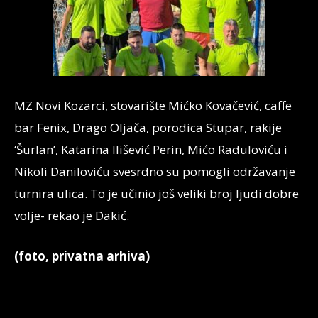
MZ Novi Kozarci, stovarište Mićko Kovačević, caffe
bar Fenix, Drago Oljača, porodica Stupar, rakije
‘Šurlan’, Katarina Ilišević Perin, Mićo Raduloviću i
Nikoli Daniloviću svesrdno su pomogli održavanje
turnira ulica. To je učinio još veliki broj ljudi dobre
volje- rekao je Dakić.
(foto, privatna arhiva)