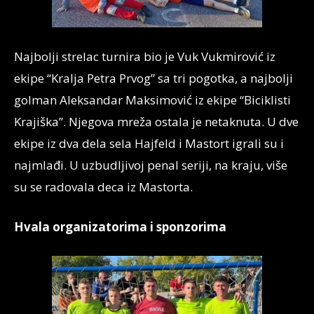
Najbolji strelac turnira bio je Vuk Vukmirović iz
ekipe “Kralja Petra Prvog” sa tri pogotka, a najbolji
golman Aleksandar Maksimović iz ekipe “Biciklisti
Krajiška”. Njegova mreža ostala je netaknuta. U dve
ekipe iz dva dela sela Hajfeld i Mastort igrali su i
najmlađi. U uzbudljivoj penal seriji, na kraju, više
su se radovala deca iz Mastorta.
Hvala organizatorima i sponzorima