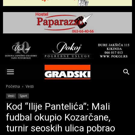
Gradski
Online
Početna
Vesti
Vesti
Sport
Kikinda
Kod “Ilije Pantelića”: MaIi
fudbal okupio Kozarčane,
turnir seoskih ulica pobrao