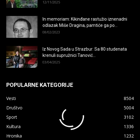
12/11/2025
In memoriam: Kikinđane rastužio iznenadni
odlazak Miše Dragina, pamtiće ga po...
08/02/2023
Iz Novog Sada u Strazbur: Sa 80 studenata
krenuli supružnici Tanović...
03/04/2025
POPULARNE KATEGORIJE
×
Vesti
8504
Društvo
5004
Sport
3102
Kultura
1336
Hronika
1232