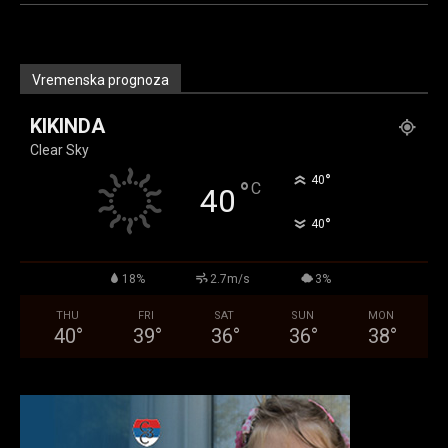
Vremenska prognoza
KIKINDA
Clear Sky
°
40
°
C
40
°
40
18%
2.7m/s
3%
THU
FRI
SAT
SUN
MON
40
°
39
°
36
°
36
°
38
°