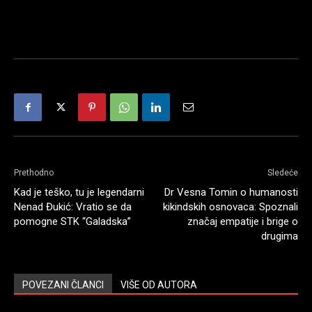
Prethodno
Sledeće
Kad je teško, tu je legendarni
Dr Vesna Tomin o humanosti
Nenad Đukić: Vratio se da
kikindskih osnovaca: Spoznali
pomogne STK “Galadska”
značaj empatije i brige o
drugima
POVEZANI ČLANCI
VIŠE OD AUTORA