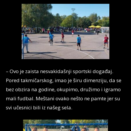
– Ovo je zaista nesvakidašnji sportski događaj.
Pored takmičarskog, imao je širu dimenziju, da se
bez obzira na godine, okupimo, družimo i igramo
mali fudbal. Meštani ovako nešto ne pamte jer su
svi učesnici bili iz našeg sela.