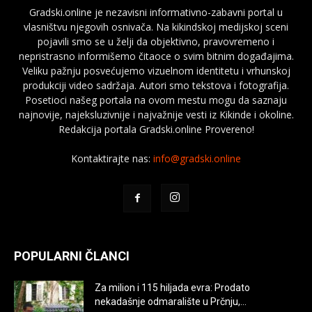
Gradski.online je nezavisni informativno-zabavni portal u
vlasništvu njegovih osnivača. Na kikindskoj medijskoj sceni
pojavili smo se u želji da objektivno, pravovremeno i
nepristrasno informišemo čitaoce o svim bitnim događajima.
Veliku pažnju posvećujemo vizuelnom identitetu i vrhunskoj
produkciji video sadržaja. Autori smo tekstova i fotografija.
Posetioci našeg portala na ovom mestu mogu da saznaju
najnovije, najeksluzivnije i najvažnije vesti iz Kikinde i okoline.
Redakcija portala Gradski.online Provereno!
Kontaktirajte nas:
info@gradski.online
POPULARNI ČLANCI
Za milion i 115 hiljada evra: Prodato
nekadašnje odmaralište u Prčnju,...