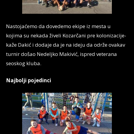
Nastojaćemo da dovedemo ekipe iz mesta u
kojima su nekada živeli Kozarčani pre kolonizacije-
kaže Dakić i dodaje da je na ideju da održe ovakav
turnir došao Nedeljko Makivić, ispred veterana
seoskog kluba.
Najbolji pojedinci