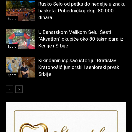
Rusko Selo od petka do nedelje u znaku
basketa: Pobedničkoj ekipi 80.000
dinara
Sport
U Banatskom Velikom Selu: Šesti
“Akvatlon” okupiće oko 80 takmičara iz
Kenije i Srbije
Sport
Kikinđanin ispisao istoriju: Bratislav
Krstonošić juniorski i seniorski prvak
Srbije
Sport