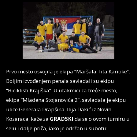
Prvo mesto osvojila je ekipa “Maršala Tita Karioke”.
Boljim izvođenjem penala savladali su ekipu
“Biciklisti Krajiška”. U utakmici za treće mesto,
ekipa “Mladena Stojanovića 2”, savladala je ekipu
ulice Generala Drapšina. Ilija Dakić iz Novih
Kozaraca, kaže za
GRADSKI
da se o ovom turniru u
selu i dalje priča, iako je održan u subotu: