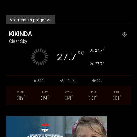
Vremenska prognoza
KIKINDA
Clear Sky
°
27.7
°
C
27.7
°
27.7
36%
1.4m/s
0%
MON
TUE
WED
THU
FRI
36
°
39
°
34
°
33
°
33
°