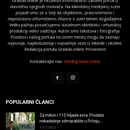
Gradski.online je nezavisni informativno-zabavni portal u
vlasništvu njegovih osnivača. Na kikindskoj medijskoj sceni
pojavili smo se u želji da objektivno, pravovremeno i
nepristrasno informišemo čitaoce o svim bitnim događajima.
Veliku pažnju posvećujemo vizuelnom identitetu i vrhunskoj
produkciji video sadržaja. Autori smo tekstova i fotografija.
Posetioci našeg portala na ovom mestu mogu da saznaju
najnovije, najeksluzivnije i najvažnije vesti iz Kikinde i okoline.
Redakcija portala Gradski.online Provereno!
Kontaktirajte nas:
info@gradski.online
POPULARNI ČLANCI
Za milion i 115 hiljada evra: Prodato
nekadašnje odmaralište u Prčnju,...
12/11/2025