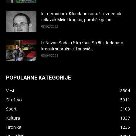
In memoriam: Kikinđane rastužio iznenadni
odlazak Miše Dragina, pamtiće ga po...
08/02/2023
Iz Novog Sada u Strazbur: Sa 80 studenata
krenuli supružnici Tanović...
03/04/2025
POPULARNE KATEGORIJE
Vesti
8504
Društvo
5011
Sport
3103
Kultura
1337
Hronika
1236