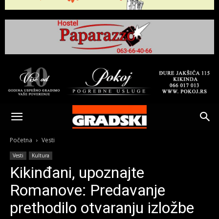
Gradski
Online
Početna
Vesti
Vesti
Kultura
Kikinda
Kikinđani, upoznajte
Romanove: Predavanje
prethodilo otvaranju izložbe