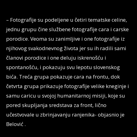
– Fotografije su podeljene u četiri tematske celine,
jednu grupu čine službene fotografije cara i carske
porodice. Veoma su zanimljive i one fotografije iz
njihovog svakodnevnog života jer su ih radili sami
članovi porodice i one deluju iskrenošću i
spontanošću, i pokazuju svu lepotu slovenskog
bića. Treća grupa pokazuje cara na frontu, dok
četvrta grupa prikazuje fotografije velike kneginje i
samu caricu u svojoj humanitarnoj misiji, koje su
pored skupljanja sredstava za front, lično
učestvovale u zbrinjavanju ranjenika- objasnio je
Belović .