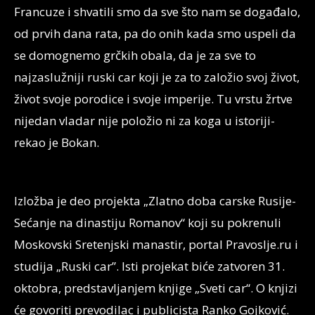
Francuze i shvatili smo da sve što nam se događalo,
od prvih dana rata, pa do onih kada smo uspeli da
se domognemo grčkih obala, da je za sve to
najzaslužniji ruski car koji je za to založio svoj život,
život svoje porodice i svoje imperije. Tu vrstu žrtve
nijedan vladar nije položio ni za koga u istoriji-
rekao je Bokan.
Izložba je deo projekta „Zlatno doba carske Rusije-
Sećanje na dinastiju Romanov“ koji su pokrenuli
Moskovski Sretenjski manastir, portal Pravoslje.ru i
studija „Ruski car”. Isti projekat biće zatvoren 31.
oktobra, predstavljanjem knjige „Sveti car“. O knjizi
će govoriti prevodilac i publicista Ranko Gojković.