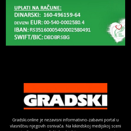
Gradski.online je nezavisni informativno-zabavni portal u
vlasništvu njegovih osnivača. Na kikindskoj medijskoj sceni