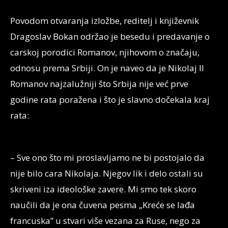
Povodom otvaranja izložbe, reditelj i književnik
Dragoslav Bokan održao je besedu i predavanje o
carskoj porodici Romanov, njihovom o značaju,
odnosu prema Srbiji. On je naveo da je Nikolaj II
Romanov najzalužniji što Srbija nije već prve
godine rata poražena i što je slavno dočekala kraj
rata:
– Sve ono što mi proslavljamo ne bi postojalo da
nije bilo cara Nikolaja. Njegov lik i delo ostali su
skriveni iza ideološke zavere. Mi smo tek skoro
naučili da je ona čuvena pesma „Kreće se lađa
francuska” u stvari više vezana za Ruse, nego za