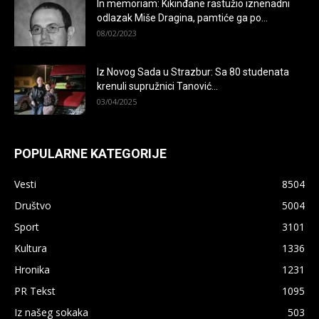
In memoriam: Kikinđane rastužio iznenadni
odlazak Miše Dragina, pamtiće ga po...
08/02/2023
Iz Novog Sada u Strazbur: Sa 80 studenata
krenuli supružnici Tanović...
03/04/2025
POPULARNE KATEGORIJE
Vesti
8504
Društvo
5004
Sport
3101
Kultura
1336
Hronika
1231
×
PR Tekst
1095
Iz našeg sokaka
503