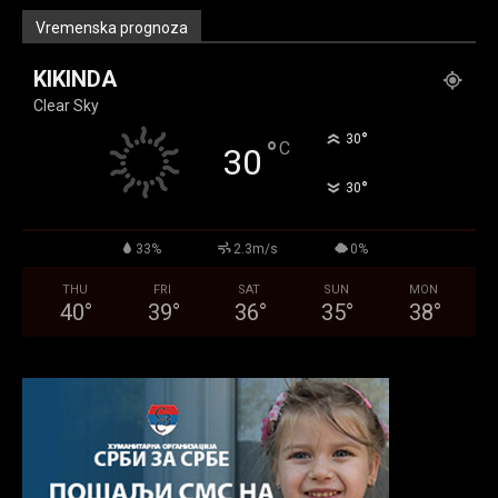
Vremenska prognoza
KIKINDA
Clear Sky
°
30
°
C
30
°
30
33%
2.3m/s
0%
THU
FRI
SAT
SUN
MON
40
°
39
°
36
°
35
°
38
°