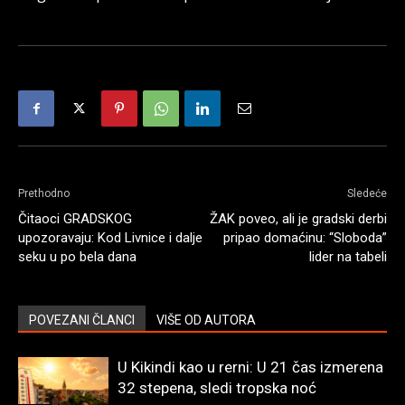
Prethodno
Sledeće
Čitaoci GRADSKOG
ŽAK poveo, ali je gradski derbi
upozoravaju: Kod Livnice i dalje
pripao domaćinu: “Sloboda”
seku u po bela dana
lider na tabeli
POVEZANI ČLANCI
VIŠE OD AUTORA
U Kikindi kao u rerni: U 21 čas izmerena
32 stepena, sledi tropska noć