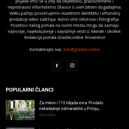
pojavili smo se u želji da objektivno, pravovremeno i
nepristrasno informišemo čitaoce o svim bitnim događajima.
Veliku pažnju posvećujemo vizuelnom identitetu i vrhunskoj
produkciji video sadržaja. Autori smo tekstova i fotografija.
Posetioci našeg portala na ovom mestu mogu da saznaju
najnovije, najeksluzivnije i najvažnije vesti iz Kikinde i okoline.
Redakcija portala Gradski.online Provereno!
Kontaktirajte nas:
info@gradski.online
POPULARNI ČLANCI
Za milion i 115 hiljada evra: Prodato
nekadašnje odmaralište u Prčnju,...
12/11/2025