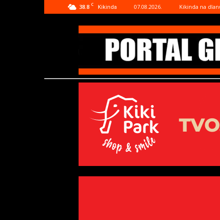
C
38.8
07.08.2026.
Kikinda na dlan
Kikinda