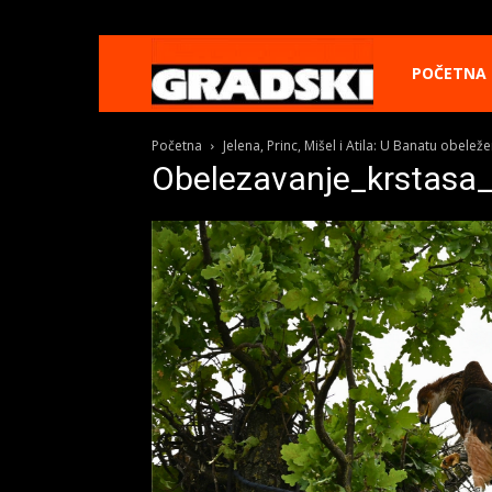
Gradski
POČETNA
Početna
Jelena, Princ, Mišel i Atila: U Banatu obelež
Online
Obelezavanje_krstasa
Kikinda