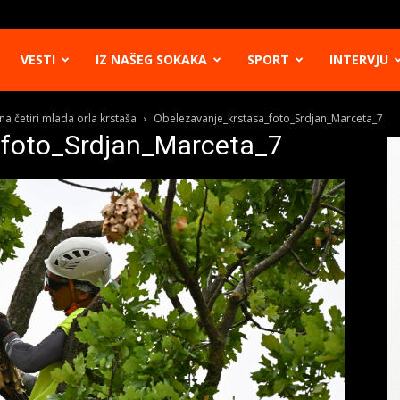
VESTI
IZ NAŠEG SOKAKA
SPORT
INTERVJU
ena četiri mlada orla krstaša
Obelezavanje_krstasa_foto_Srdjan_Marceta_7
_foto_Srdjan_Marceta_7