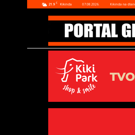
C
21.9
07.08.2026.
Kikinda na dlan
Kikinda