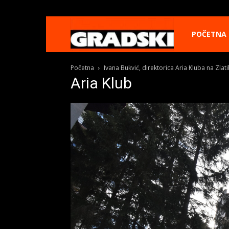
Gradski
POČETNA
Početna
Ivana Bukvić, direktorica Aria Kluba na Zl
Online
Aria Klub
Kikinda