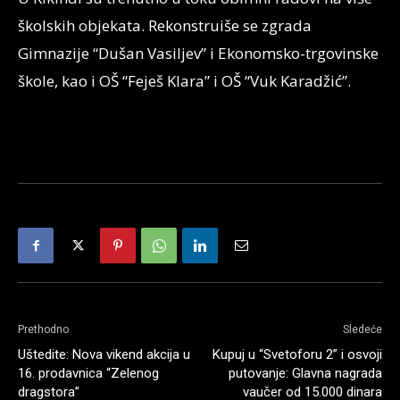
školskih objekata. Rekonstruiše se zgrada
Gimnazije “Dušan Vasiljev” i Ekonomsko-trgovinske
škole, kao i OŠ “Feješ Klara” i OŠ “Vuk Karadžić”.
Prethodno
Sledeće
Uštedite: Nova vikend akcija u
Kupuj u “Svetoforu 2” i osvoji
16. prodavnica “Zelenog
putovanje: Glavna nagrada
dragstora”
vaučer od 15.000 dinara