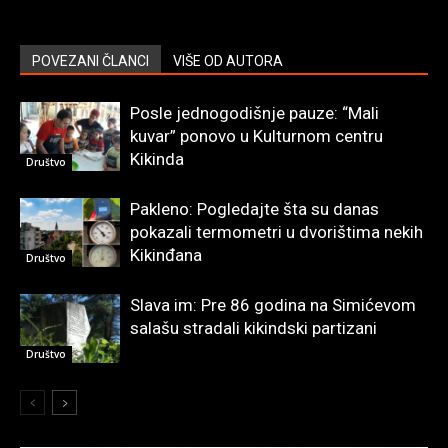
POVEZANI ČLANCI
VIŠE OD AUTORA
Posle jednogodišnje pauze: “Mali
kuvar” ponovo u Kulturnom centru
Kikinda
Društvo
Pakleno: Pogledajte šta su danas
pokazali termometri u dvorištima nekih
Kikinđana
Društvo
Slava im: Pre 86 godina na Simićevom
salašu stradali kikindski partizani
Društvo