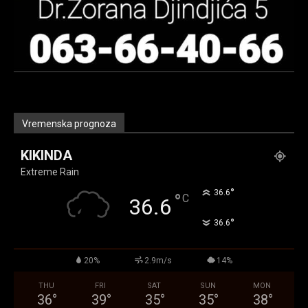
Vremenska prognoza
KIKINDA
Extreme Rain
°
36.6
°
C
36.6
°
36.6
20%
2.9m/s
14%
THU
FRI
SAT
SUN
MON
36
°
39
°
35
°
35
°
38
°