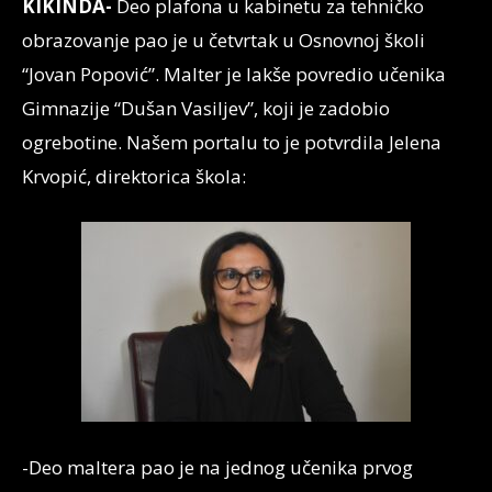
KIKINDA-
Deo plafona u kabinetu za tehničko
obrazovanje pao je u četvrtak u Osnovnoj školi
“Jovan Popović”. Malter je lakše povredio učenika
Gimnazije “Dušan Vasiljev”, koji je zadobio
ogrebotine. Našem portalu to je potvrdila Jelena
Krvopić, direktorica škola:
-Deo maltera pao je na jednog učenika prvog