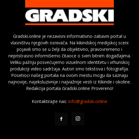
Gradski.online je nezavisni informativno-zabavni portal u
vlasništvu njegovih osnivača. Na kikindskoj medijskoj sceni
pojavili smo se u želji da objektivno, pravovremeno i
nepristrasno informišemo čitaoce o svim bitnim događajima.
Veliku pažnju posvećujemo vizuelnom identitetu i vrhunskoj
produkciji video sadržaja. Autori smo tekstova i fotografija.
Posetioci našeg portala na ovom mestu mogu da saznaju
najnovije, najeksluzivnije i najvažnije vesti iz Kikinde i okoline.
Redakcija portala Gradski.online Provereno!
Kontaktirajte nas:
info@gradski.online