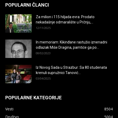
POPULARNI ČLANCI
Za milion i 115 hiljada evra: Prodato
nekadašnje odmaralište u Prčnju,...
12/11/2025
In memoriam: Kikinđane rastužio iznenadni
odlazak Miše Dragina, pamtiće ga po...
08/02/2023
Iz Novog Sada u Strazbur: Sa 80 studenata
krenuli supružnici Tanović...
03/04/2025
POPULARNE KATEGORIJE
Vesti
8504
Društvo
5004