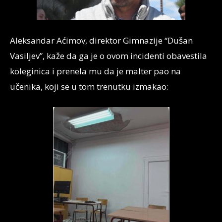
Aleksandar Aćimov, direktor Gimnazije “Dušan
Vasiljev”, kaže da ga je o ovom incidenti obavestila
koleginica i prenela mu da je malter pao na
učenika, koji se u tom trenutku izmakao: