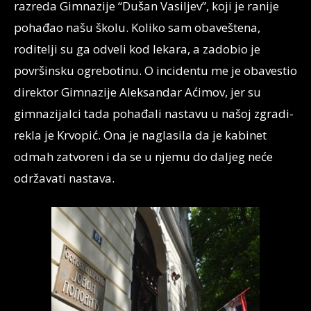
razreda Gimnazije “Dušan Vasiljev”, koji je ranije
pohađao našu školu. Koliko sam obaveštena,
roditelji su ga odveli kod lekara, a zadobio je
površinsku ogrebotinu. O incidentu me je obavestio
direktor Gimnazije Aleksandar Aćimov, jer su
gimnazijalci tada pohađali nastavu u našoj zgradi-
rekla je Krvopić. Ona je naglasila da je kabinet
odmah zatvoren i da se u njemu do daljeg neće
održavati nastava.