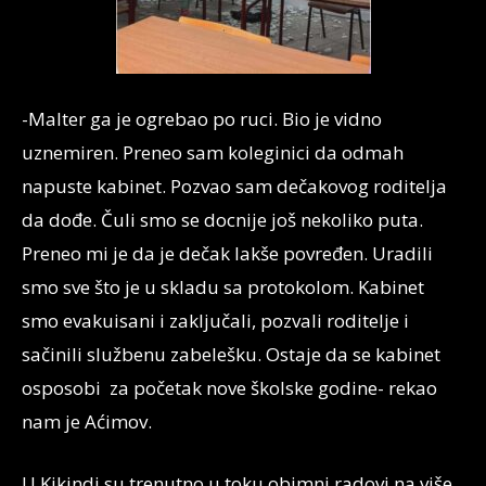
-Malter ga je ogrebao po ruci. Bio je vidno
uznemiren. Preneo sam koleginici da odmah
napuste kabinet. Pozvao sam dečakovog roditelja
da dođe. Čuli smo se docnije još nekoliko puta.
Preneo mi je da je dečak lakše povređen. Uradili
smo sve što je u skladu sa protokolom. Kabinet
smo evakuisani i zaključali, pozvali roditelje i
sačinili službenu zabelešku. Ostaje da se kabinet
osposobi za početak nove školske godine- rekao
nam je Aćimov.
U Kikindi su trenutno u toku obimni radovi na više