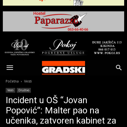
Gradski
Online
Početna
Vesti
Vesti
Društvo
Kikinda
Incident u OŠ “Jovan
Popović”: Malter pao na
učenika, zatvoren kabinet za