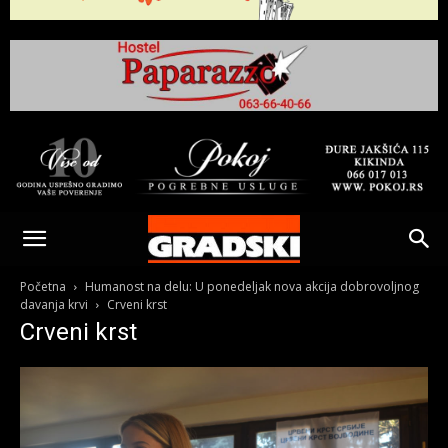
Gradski
Online
Početna
Humanost na delu: U ponedeljak nova akcija dobrovoljnog
davanja krvi
Crveni krst
Crveni krst
Kikinda