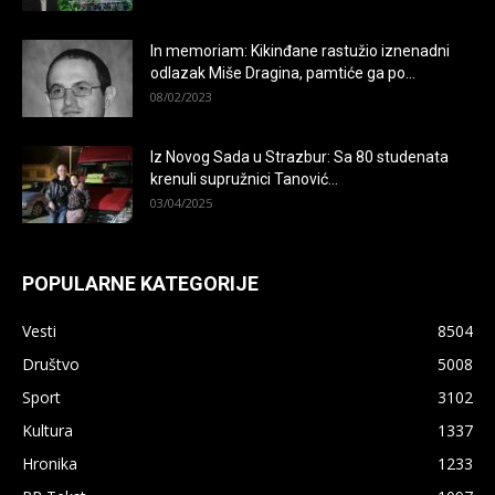
In memoriam: Kikinđane rastužio iznenadni
odlazak Miše Dragina, pamtiće ga po...
08/02/2023
Iz Novog Sada u Strazbur: Sa 80 studenata
krenuli supružnici Tanović...
03/04/2025
POPULARNE KATEGORIJE
Vesti
8504
Društvo
5008
Sport
3102
Kultura
1337
Hronika
1233