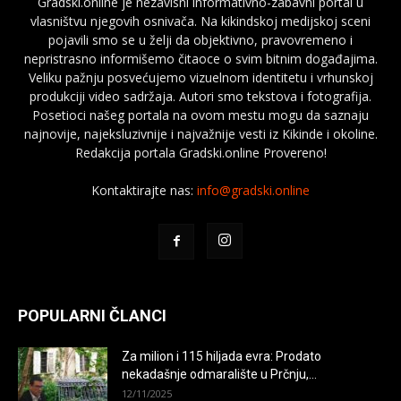
Gradski.online je nezavisni informativno-zabavni portal u
vlasništvu njegovih osnivača. Na kikindskoj medijskoj sceni
pojavili smo se u želji da objektivno, pravovremeno i
nepristrasno informišemo čitaoce o svim bitnim događajima.
Veliku pažnju posvećujemo vizuelnom identitetu i vrhunskoj
produkciji video sadržaja. Autori smo tekstova i fotografija.
Posetioci našeg portala na ovom mestu mogu da saznaju
najnovije, najeksluzivnije i najvažnije vesti iz Kikinde i okoline.
Redakcija portala Gradski.online Provereno!
Kontaktirajte nas:
info@gradski.online
POPULARNI ČLANCI
Za milion i 115 hiljada evra: Prodato
nekadašnje odmaralište u Prčnju,...
12/11/2025