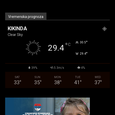
Vremenska prognoza
KIKINDA
Clear Sky
°
30.5
°
C
29.4
°
29.4
39%
5.3m/s
4%
SAT
SUN
MON
TUE
WED
33
°
35
°
38
°
41
°
37
°