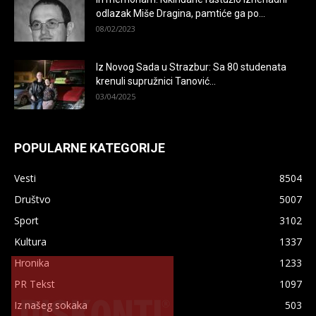
odlazak Miše Dragina, pamtiće ga po...
08/02/2023
Iz Novog Sada u Strazbur: Sa 80 studenata
krenuli supružnici Tanović...
03/04/2025
POPULARNE KATEGORIJE
Vesti
8504
Društvo
5007
Sport
3102
Kultura
1337
Hronika
1233
×
PR Tekst
1097
Iz našeg sokaka
503