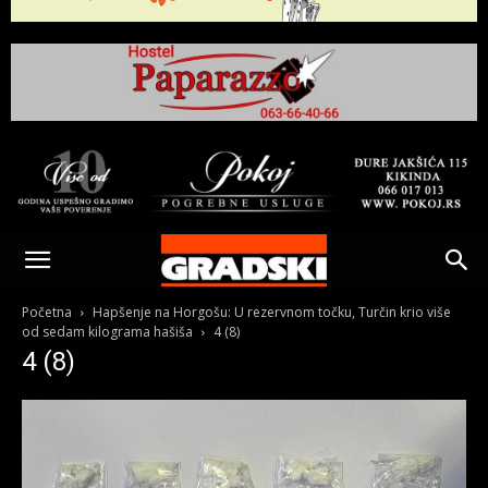
Gradski
Online
Početna
Hapšenje na Horgošu: U rezervnom točku, Turčin krio više
od sedam kilograma hašiša
4 (8)
4 (8)
Kikinda