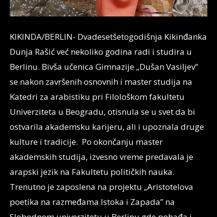
KIKINDA/BERLIN- Dvadesetšetogodišnja Kikinđanka
Dunja Rašić već nekoliko godina radi i studira u
Berlinu. Bivša učenica Gimnazije „Dušan Vasiljev”
se nakon završenih osnovnih i master studija na
Katedri za arabistiku pri Filološkom fakultetu
Univerziteta u Beogradu, otisnula se u svet da bi
ostvarila akademsku karijeru, ali i upoznala druge
kulture i tradicije. Po okončanju master
akademskih studija, izvesno vreme predavala je
arapski jezik na Fakultetu političkih nauka.
Trenutno je zaposlena na projektu „Aristotelova
poetika na razmeđama Istoka i Zapada” na
Slobodnom univerzitetu u Berlinu gde pohađa i