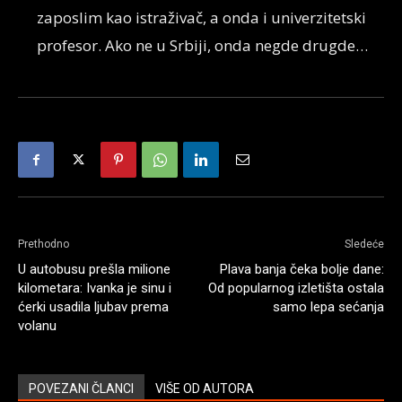
zaposlim kao istraživač, a onda i univerzitetski
profesor. Ako ne u Srbiji, onda negde drugde…
Prethodno
Sledeće
U autobusu prešla milione
Plava banja čeka bolje dane:
kilometara: Ivanka je sinu i
Od popularnog izletišta ostala
ćerki usadila ljubav prema
samo lepa sećanja
volanu
POVEZANI ČLANCI
VIŠE OD AUTORA