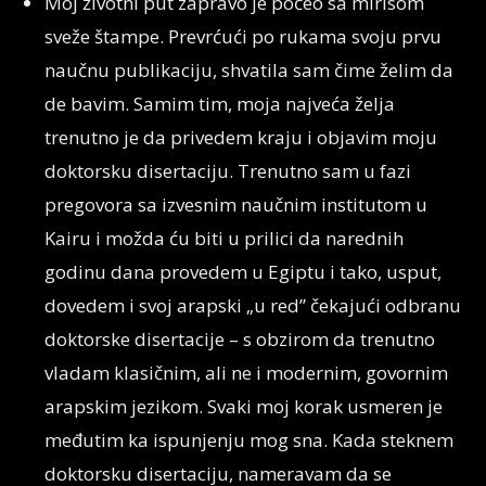
Moj životni put zapravo je počeo sa mirisom
sveže štampe. Prevrćući po rukama svoju prvu
naučnu publikaciju, shvatila sam čime želim da
de bavim. Samim tim, moja najveća želja
trenutno je da privedem kraju i objavim moju
doktorsku disertaciju. Trenutno sam u fazi
pregovora sa izvesnim naučnim institutom u
Kairu i možda ću biti u prilici da narednih
godinu dana provedem u Egiptu i tako, usput,
dovedem i svoj arapski „u red” čekajući odbranu
doktorske disertacije – s obzirom da trenutno
vladam klasičnim, ali ne i modernim, govornim
arapskim jezikom. Svaki moj korak usmeren je
međutim ka ispunjenju mog sna. Kada steknem
doktorsku disertaciju, nameravam da se