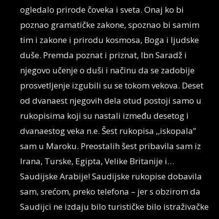
ogledalo prirode čoveka i sveta. Onaj ko bi
poznao gramatičke zakone, spoznao bi samim
tim i zakone i prirodu kosmosa, Boga i ljudske
duše. Premda poznat i priznat, Ibn Saradž i
njegovo učenje o duši i načinu da se zadobije
prosvetljenje izgubili su se tokom vekova. Deset
od dvanaest njegovih dela otud postoji samo u
rukopisima koji su nastali između desetog i
dvanaestog veka n.e. Šest rukopisa ,,iskopala’’
sam u Maroku. Preostalih šest pribavila sam iz
Irana, Turske, Egipta, Velike Britanije i…
Saudijske Arabije! Saudijske rukopise dobavila
sam, srećom, preko telefona – jer s obzirom da
Saudijci ne izdaju bilo turističke bilo istraživačke