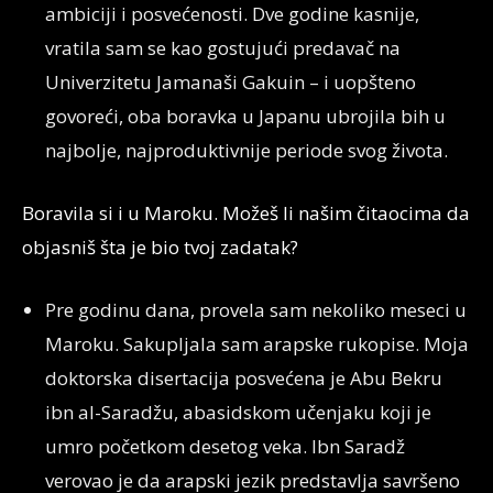
ambiciji i posvećenosti. Dve godine kasnije,
vratila sam se kao gostujući predavač na
Univerzitetu Jamanaši Gakuin – i uopšteno
govoreći, oba boravka u Japanu ubrojila bih u
najbolje, najproduktivnije periode svog života.
Boravila si i u Maroku. Možeš li našim čitaocima da
objasniš šta je bio tvoj zadatak?
Pre godinu dana, provela sam nekoliko meseci u
Maroku. Sakupljala sam arapske rukopise. Moja
doktorska disertacija posvećena je Abu Bekru
ibn al-Saradžu, abasidskom učenjaku koji je
umro početkom desetog veka. Ibn Saradž
verovao je da arapski jezik predstavlja savršeno