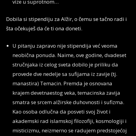
vize u suprotnom…
Dobila si stipendiju za Alžir, o čemu se tačno radi i
šta očekuješ da će ti ona doneti.
U pitanju zapravo nije stipendija već veoma
neobična ponuda. Naime, ove godine, dvadeset
stručnjaka iz celog sveta dobilo je priliku da
provede dve nedelje sa sufijama iz zavije (tj.
manastira) Temacin. Premda je osnovana
krajem devetnaestog veka, temacinska zavija
smatra se srcem alžirske duhovnosti i sufizma.
Kao osoba odlučna da posveti svoj život i
akademski rad islamskoj filozofiji, kosmologiji i
misticizmu, neizmerno se radujem predstojećoj