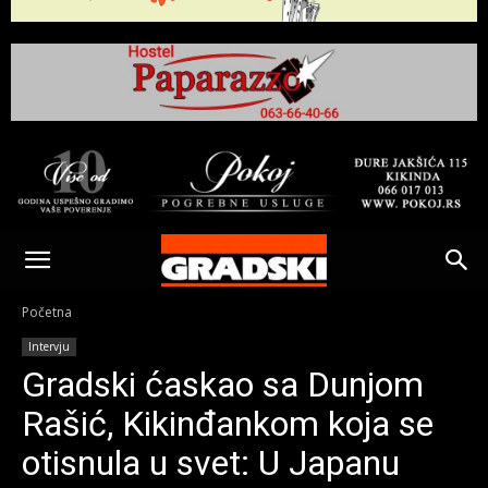
Gradski
Online
Početna
Intervju
Kikinda
Gradski ćaskao sa Dunjom
Rašić, Kikinđankom koja se
otisnula u svet: U Japanu