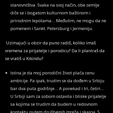
stanovništva. Svaka na svoj način, obe zemlje
diče se i bogatom kulturnom baštinom i
prirodnim lepotama… Međutim, ne mogu da ne
pomenem i Sankt. Petersburg i Jermeniju.
Uzimajući u obzir da puno radiš, koliko imaš
vremena za prijatelje i porodicu? Da li planiraš da
se vratiš u Kikindu?
Istina je da moj porodični život plaća cenu
ambicije. Pa ipak, trudim se da dođem u Srbiju
bar dva puta godišnje… A ponekad i tri, četiri…
U Srbiji sam za sobom ostavila i bliske prijatelje
sa kojima se trudim da budem u redovnom
kontaktu putem društvenih mreža i skajpa. S