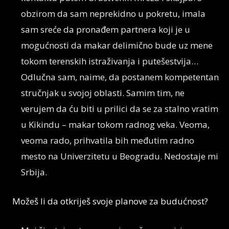
obzirom da sam neprekidno u pokretu, imala
sam sreće da pronađem partnera koji je u
mogućnosti da makar delimično bude uz mene
tokom terenskih istraživanja i putešestvija…
Odlučna sam, naime, da postanem kompetentan
stručnjak u svojoj oblasti. Samim tim, ne
verujem da ću biti u prilici da se za stalno vratim
u Kikindu – makar tokom radnog veka. Veoma,
veoma rado, prihvatila bih međutim radno
mesto na Univerzitetu u Beogradu. Nedostaje mi
Srbija.
Možeš li da otkriješ svoje planove za budućnost?