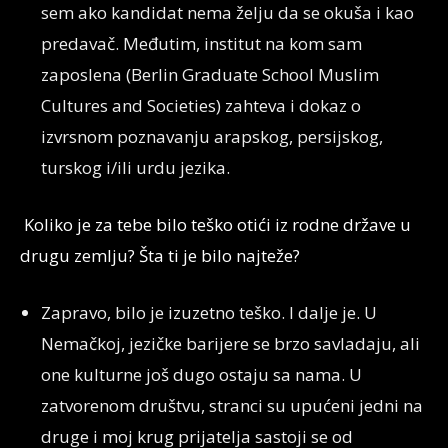
sem ako kandidat nema želju da se okuša i kao
predavač. Međutim, institut na kom sam
zaposlena (Berlin Graduate School Muslim
Cultures and Societies) zahteva i dokaz o
izvrsnom poznavanju arapskog, persijskog,
turskog i/ili urdu jezika.
Koliko je za tebe bilo teško otići iz rodne države u
drugu zemlju? Šta ti je bilo najteže?
Zapravo, bilo je izuzetno teško. I dalje je. U
Nemačkoj, jezičke barijere se brzo savladaju, ali
one kulturne još dugo ostaju sa nama. U
zatvorenom društvu, stranci su upućeni jedni na
druge i moj krug prijatelja sastoji se od