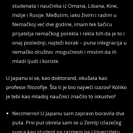
studenata i naučnika iz Omana, Libana, Kine,
Indije i Rusije. Međutim, iako živim i radim u
Nemačkoj već dve godine, imam tek šačicu
prijatelja nemačkog porekla i rekla bih da je to i
onaj poslednji, najteži korak – puna integracija u
nemačko društvo. mogućnosti i mislim da ih
mladi ljudi i koriste.
U Japanu si se, kao doktorand, okušala kao
profesor filozofije. Šta ti je bio najveći izazov? Koliko
je tebi kao mladoj naučnici značilo to iskustvo?
Neizmerno! U Japanu sam zapravo boravila dva
puta. Prvi put obrela sam se u Zemlji izlazećeg
sunca kao student na razmeni na Univerzitetu