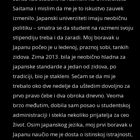
Saitama i mislim da me je to iskustvo zauvek
izmenilo. Japanski univerziteti imaju neobičnu
politiku – smatra se da student na razmeni svoju
stipendiju treba i da zaradi. Moj boravak u
Japanu počeo je u ledenoj, praznoj sobi, tankih
zidova. Zima 2013. bila je neobično hladna za
japanske standarde a jedan od zidova, po
tradiciji, bio je stakleni. Sećam se da mi je
trebalo oko dve nedelje da uštedim dovoljno za
prvo pravo ćebe i dva obroka dnevno. Veoma
brzo međutim, dobila sam posao u studentskoj
administraciji i stekla nekoliko prijatelja za ceo
život. Osim japanskog jezika, moj prvi boravak u
Japanu naučio me je dosta o istinskoj istrajnosti,