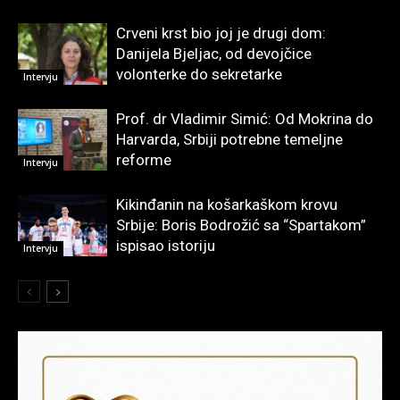
Crveni krst bio joj je drugi dom:
Danijela Bjeljac, od devojčice
volonterke do sekretarke
Intervju
Prof. dr Vladimir Simić: Od Mokrina do
Harvarda, Srbiji potrebne temeljne
reforme
Intervju
Kikinđanin na košarkaškom krovu
Srbije: Boris Bodrožić sa “Spartakom”
ispisao istoriju
Intervju