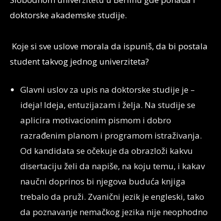
doktorske akademske studije.
Koje si sve uslove morala da ispuniš, da bi postala
student takvog jednog univerziteta?
Glavni uslov za upis na doktorske studije je –
ideja! Ideja, entuzijazam i želja. Na studije se
aplicira motivacionim pismom i dobro
razrađenim planom i programom istraživanja.
Od kandidata se očekuje da obrazloži kakvu
disertaciju želi da napiše, na koju temu, i kakav
naučni doprinos bi njegova buduća knjiga
trebalo da pruži. Zvanični jezik je engleski, tako
da poznavanje nemačkog jezika nije neophodno