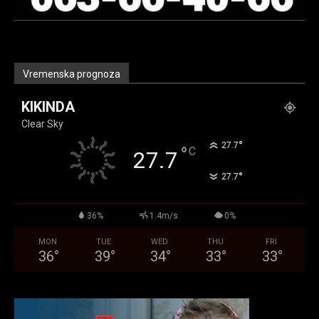
Vremenska prognoza
KIKINDA
Clear Sky
°
27.7
°
C
27.7
°
27.7
36%
1.4m/s
0%
MON
TUE
WED
THU
FRI
36
°
39
°
34
°
33
°
33
°