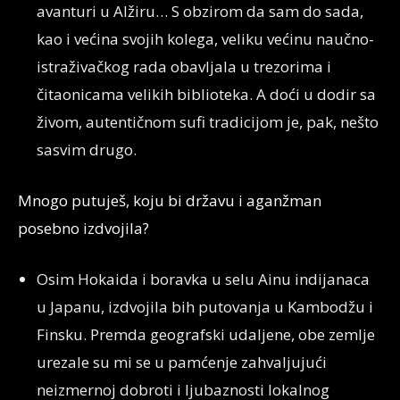
avanturi u Alžiru… S obzirom da sam do sada,
kao i većina svojih kolega, veliku većinu naučno-
istraživačkog rada obavljala u trezorima i
čitaonicama velikih biblioteka. A doći u dodir sa
živom, autentičnom sufi tradicijom je, pak, nešto
sasvim drugo.
Mnogo putuješ, koju bi državu i aganžman
posebno izdvojila?
Osim Hokaida i boravka u selu Ainu indijanaca
u Japanu, izdvojila bih putovanja u Kambodžu i
Finsku. Premda geografski udaljene, obe zemlje
urezale su mi se u pamćenje zahvaljujući
neizmernoj dobroti i ljubaznosti lokalnog