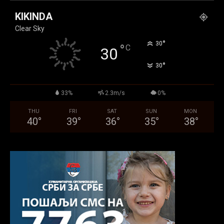
KIKINDA
Clear Sky
°
30
°
C
30
°
30
33%
2.3m/s
0%
THU
FRI
SAT
SUN
MON
40
°
39
°
36
°
35
°
38
°