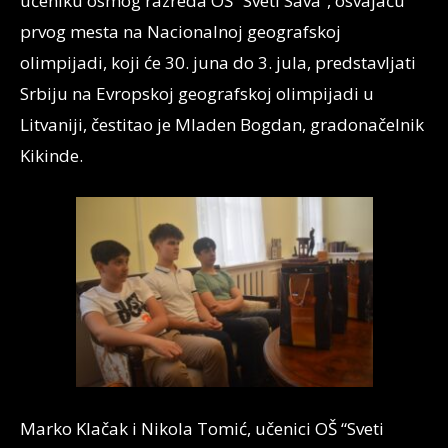
učeniku osmog razreda OŠ “Sveti Sava”, osvajaču
prvog mesta na Nacionalnoj geografskoj
olimpijadi, koji će 30. juna do 3. jula, predstavljati
Srbiju na Evropskoj geografskoj olimpijadi u
Litvaniji, čestitao je Mladen Bogdan, gradonačelnik
Kikinde.
Marko Klačak i Nikola Tomić, učenici OŠ “Sveti