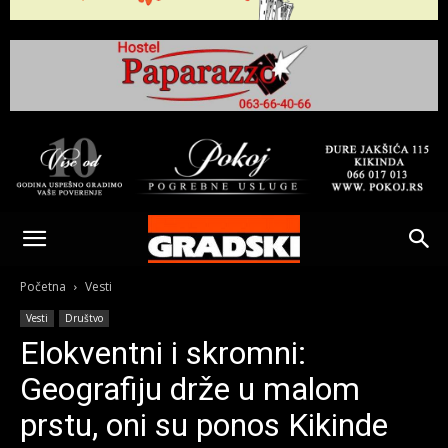
Gradski
Online
Početna
Vesti
Vesti
Društvo
Kikinda
Elokventni i skromni:
Geografiju drže u malom
prstu, oni su ponos Kikinde