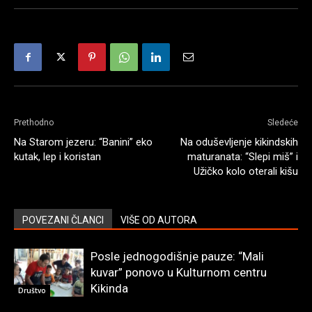
Prethodno
Sledeće
Na Starom jezeru: “Banini” eko
Na oduševljenje kikindskih
kutak, lep i koristan
maturanata: “Slepi miš” i
Užičko kolo oterali kišu
POVEZANI ČLANCI
VIŠE OD AUTORA
Posle jednogodišnje pauze: “Mali
kuvar” ponovo u Kulturnom centru
Kikinda
Društvo