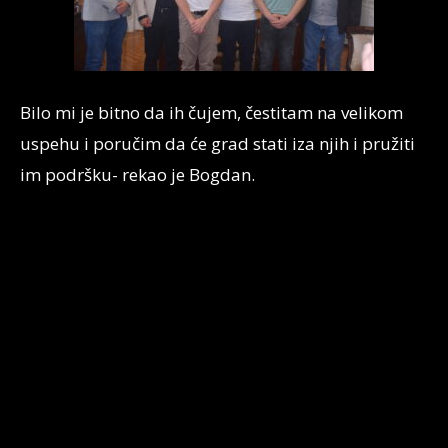
Bilo mi je bitno da ih čujem, čestitam na velikom
uspehu i poručim da će grad stati iza njih i pružiti
im podršku- rekao je Bogdan.