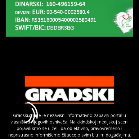
Gradski.online je nezavisni informativno-zabavni portal u
vlasništvu njegovih osnivača. Na kikindskoj medijskoj sceni
pojavili smo se u želji da objektivno, pravovremeno i
nepristrasno informišemo čitaoce o svim bitnim događajima.