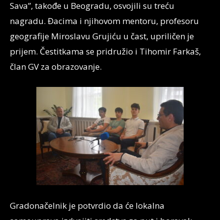
Sava”, takođe u Beogradu, osvojili su treću
nagradu. Đacima i njihovom mentoru, profesoru
geografije Miroslavu Grujiću u čast, upriličen je
prijem. Čestitkama se pridružio i Tihomir Farkaš,
član GV za obrazovanje.
Gradonačelnik je potvrdio da će lokalna