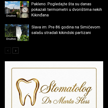
Pakleno: Pogledajte šta su danas
pokazali termometri u dvorištima nekih
Kikinđana
Društvo
Slava im: Pre 86 godina na Simićevom
salašu stradali kikindski partizani
Društvo