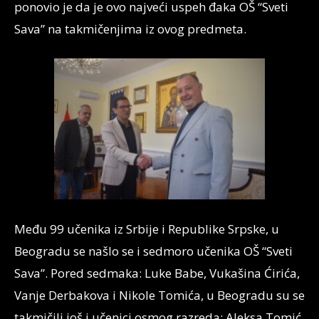
ponovio je da je ovo najveći uspeh đaka OŠ “Sveti
Sava” na takmičenjima iz ovog predmeta.
Među 99 učenika iz Srbije i Republike Srpske, u
Beogradu se našlo se i sedmoro učenika OŠ “Sveti
Sava”. Pored sedmaka: Luke Babe, Vukašina Ćirića,
Vanje Derbakova i Nikole Tomića, u Beogradu su se
takmičili još i učenici osmog razreda: Aleksa Tomić,