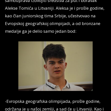
samouprava izdvojiti sredstva za put i boravak
Alekse Tomića u Litvaniji. Aleksa je i prošle godine,
kao član juniorskog tima Srbije, učestvovao na
Evropskoj geografskoj olimpijadi, a od bronzane
medalje ga je delio samo jedan bod:
-Evropska geografska olimpijada, prošle godine,
održana je u našoj zemlji, a sad će u Litvaniji. Kao i