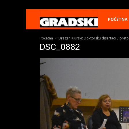
Gradski
POČETNA
Početna
Dragan Kiurski: Doktorsku disertaciju pret
Online
DSC_0882
Kikinda