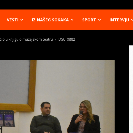
VESTI
IZ NAŠEG SOKAKA
SPORT
INTERVJU
očio u knjigu o muzejskom teatru
DSC_0882