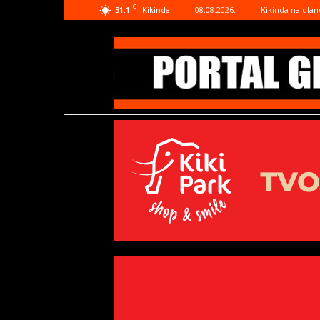
C
31.1
08.08.2026.
Kikinda na dlan
Kikinda