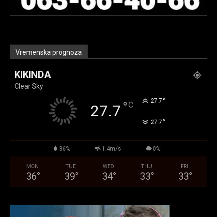
Vremenska prognoza
KIKINDA
Clear Sky
°
27.7
°
C
27.7
°
27.7
36%
1.4m/s
0%
MON
TUE
WED
THU
FRI
36
°
39
°
34
°
33
°
33
°