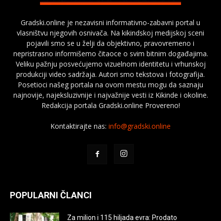
Gradski.online je nezavisni informativno-zabavni portal u
vlasništvu njegovih osnivača. Na kikindskoj medijskoj sceni
pojavili smo se u želji da objektivno, pravovremeno i
nepristrasno informišemo čitaoce o svim bitnim događajima.
Veliku pažnju posvećujemo vizuelnom identitetu i vrhunskoj
produkciji video sadržaja. Autori smo tekstova i fotografija.
Posetioci našeg portala na ovom mestu mogu da saznaju
najnovije, najeksluzivnije i najvažnije vesti iz Kikinde i okoline.
Redakcija portala Gradski.online Provereno!
Kontaktirajte nas:
info@gradski.online
POPULARNI ČLANCI
Za milion i 115 hiljada evra: Prodato