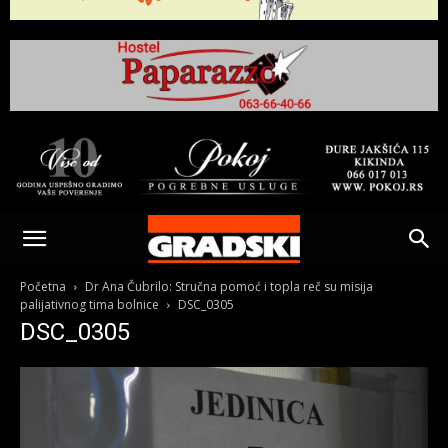
Gradski
Online
Početna
Dr Ana Čubrilo: Stručna pomoć i topla reč su misija
palijativnog tima bolnice
DSC_0305
DSC_0305
Kikinda