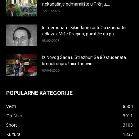
nekadašnje odmaralište u Prčnju,...
12/11/2025
In memoriam: Kikinđane rastužio iznenadni
odlazak Miše Dragina, pamtiće ga po...
08/02/2023
Iz Novog Sada u Strazbur: Sa 80 studenata
krenuli supružnici Tanović...
03/04/2025
POPULARNE KATEGORIJE
Vesti
8504
Društvo
5011
Sport
3103
Kultura
1337