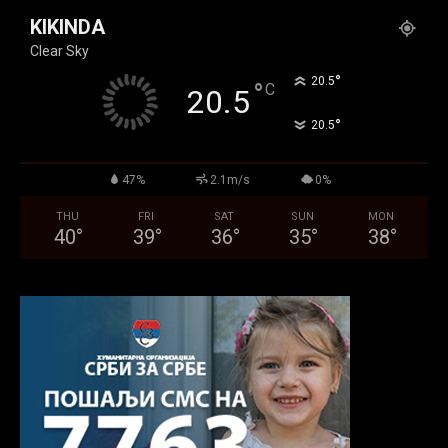
KIKINDA
Clear Sky
°
20.5
°
C
20.5
°
20.5
47%
2.1m/s
0%
THU
FRI
SAT
SUN
MON
40
°
39
°
36
°
35
°
38
°