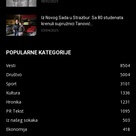
08/02/2023
Iz Novog Sada u Strazbur: Sa 80 studenata
krenuli supružnici Tanović...
03/04/2025
POPULARNE KATEGORIJE
Vesti
8504
Društvo
5004
Sport
3101
Kultura
1336
Hronika
1231
PR Tekst
1095
Iz našeg sokaka
503
Ekonomija
418