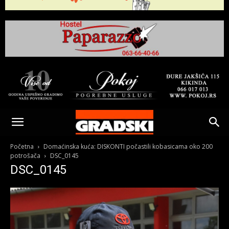
Gradski
Online
Početna
Domaćinska kuća: DISKONTI počastili kobasicama oko 200
potrošača
DSC_0145
DSC_0145
Kikinda