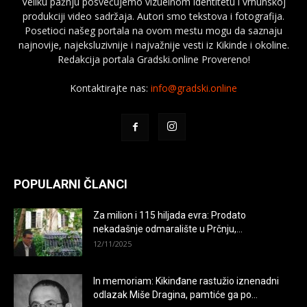
Veliku pažnju posvećujemo vizuelnom identitetu i vrhunskoj
produkciji video sadržaja. Autori smo tekstova i fotografija.
Posetioci našeg portala na ovom mestu mogu da saznaju
najnovije, najeksluzivnije i najvažnije vesti iz Kikinde i okoline.
Redakcija portala Gradski.online Provereno!
Kontaktirajte nas:
info@gradski.online
POPULARNI ČLANCI
Za milion i 115 hiljada evra: Prodato
nekadašnje odmaralište u Prčnju,...
12/11/2025
In memoriam: Kikinđane rastužio iznenadni
odlazak Miše Dragina, pamtiće ga po...