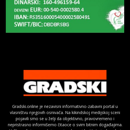
Gradski.online je nezavisni informativno-zabavni portal u
vlasništvu njegovih osnivača. Na kikindskoj medijskoj sceni
pojavili smo se u želji da objektivno, pravovremeno i
nepristrasno informišemo čitaoce o svim bitnim događajima.