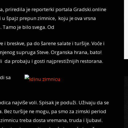
 priredila je reporterki portala Gradski.online
 u špajz prepun zimnice, koju je ova vrsna
. Tamo je bilo svega. Od
 i breskve, pa do šarene salate i turšije. Voće i
i njenog supruga Steve. Organska hrana, bato!
i da probaju i gosti najprestižnijih restorana.
di sa
ca najviše voli. Spisak je poduži. Uživaju da se
. Bez turšije ne mogu, pa smo za zimski period
 zimnicu treba dosta vremana, truda i ljubavi.