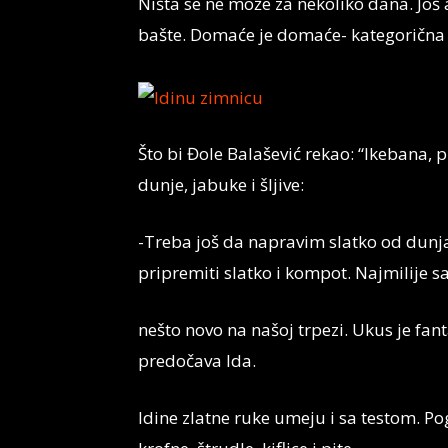
Ništa se ne može za nekoliko dana. Još 
bašte. Domaće je domaće- kategorična 
Što bi Đole Balašević rekao: “Ikebana, 
dunje, jabuke i šljive:
-Treba još da napravim slatko od dunj
pripremiti slatko i kompot. Najmilije
nešto novo na našoj trpezi. Ukus je fant
predočava Ida.
Idine zlatne ruke umeju i sa testom. Po