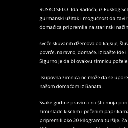
RUSKO SELO- Ida Radočaj iz Ruskog Sela,
gurmanski užitak i mogućnost da zaviri
domaćica pripremila na starinski način
sveže skuvanih džemova od kajsije, šljive
povrće, naravno, domaće. Iz bašte Ide 
Sigurno je da bi ovakvu zimnicu poželel
-Kupovna zimnica ne može da se upore
našom domaćom iz Banata.
Svake godine pravim ono što moja porodi
zimi slade kiselim i pečenim paprikama
pripremili oko 30 kilograma turšije. Za