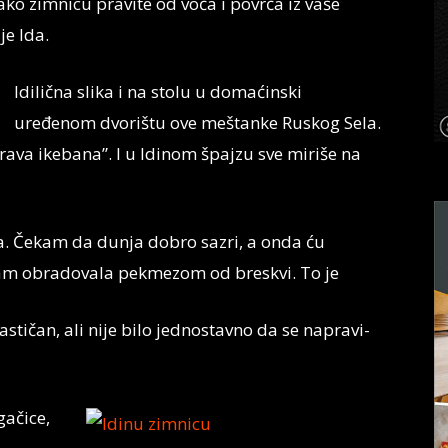
ako zimnicu pravite od voća i povrća iz vaše
je Ida.
Idilična slika i na stolu u domaćinski
uređenom dvorištu ove meštanke Ruskog Sela.
prava ikebana”. I u Idinom špajzu sve miriše na
a. Čekam da dunja dobro sazri, a onda ću
 sam obradovala pekmezom od breskvi. To je
astičan, ali nije bilo jednostavno da se napravi-
gačice,