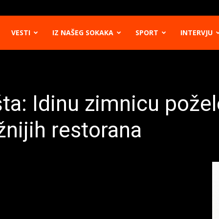
VESTI
IZ NAŠEG SOKAKA
SPORT
INTERVJU
a: Idinu zimnicu požele
žnijih restorana