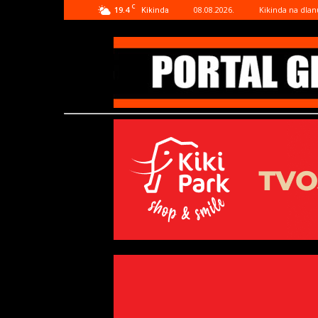
C
19.4
08.08.2026.
Kikinda na dlan
Kikinda