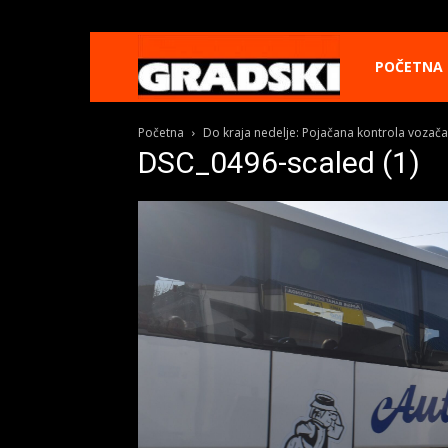
Gradski
POČETNA
Početna
Do kraja nedelje: Pojačana kontrola vozača 
Online
DSC_0496-scaled (1)
Kikinda