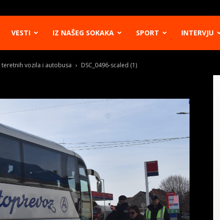
VESTI
IZ NAŠEG SOKAKA
SPORT
INTERVJU
teretnih vozila i autobusa
DSC_0496-scaled (1)