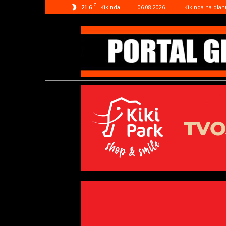
C
21.6
06.08.2026.
Kikinda na dlan
Kikinda