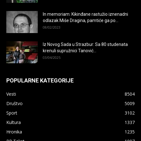
In memoriam: Kikinđane rastužio iznenadni
odlazak Miše Dragina, pamtiće ga po...
08/02/2023
Iz Novog Sada u Strazbur: Sa 80 studenata
krenuli supružnici Tanović...
03/04/2025
POPULARNE KATEGORIJE
Vesti
8504
Društvo
5009
Sport
3102
Kultura
1337
Hronika
1235