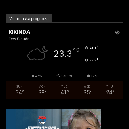
Vremenska prognoza
KIKINDA
Few Clouds
°
23.3
°
C
23.3
°
22.2
47%
3.8m/s
17%
SUN
MON
TUE
WED
THU
34
°
38
°
41
°
35
°
24
°