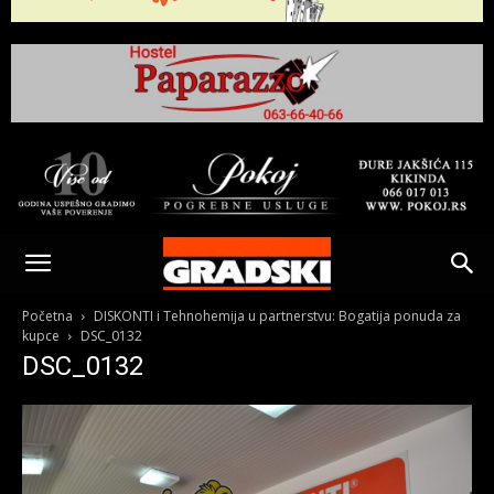
Gradski
Online
Početna
DISKONTI i Tehnohemija u partnerstvu: Bogatija ponuda za
kupce
DSC_0132
DSC_0132
Kikinda