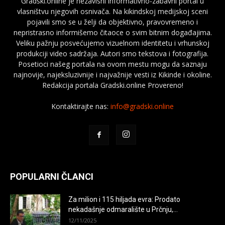
Gradski.online je nezavisni informativno-zabavni portal u
vlasništvu njegovih osnivača. Na kikindskoj medijskoj sceni
pojavili smo se u želji da objektivno, pravovremeno i
nepristrasno informišemo čitaoce o svim bitnim događajima.
Veliku pažnju posvećujemo vizuelnom identitetu i vrhunskoj
produkciji video sadržaja. Autori smo tekstova i fotografija.
Posetioci našeg portala na ovom mestu mogu da saznaju
najnovije, najeksluzivnije i najvažnije vesti iz Kikinde i okoline.
Redakcija portala Gradski.online Provereno!
Kontaktirajte nas:
info@gradski.online
POPULARNI ČLANCI
Za milion i 115 hiljada evra: Prodato
nekadašnje odmaralište u Prčnju,...
12/11/2025