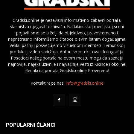
Gradski.online je nezavisni informativno-zabavni portal u
vlasništvu njegovih osnivača. Na kikindskoj medijskoj sceni
pojavili smo se u želji da objektivno, pravovremeno i
nepristrasno informišemo čitaoce o svim bitnim događajima.
Veliku pažnju posvećujemo vizuelnom identitetu i vrhunskoj
produkciji video sadržaja. Autori smo tekstova i fotografija.
Posetioci našeg portala na ovom mestu mogu da saznaju
najnovije, najeksluzivnije i najvažnije vesti iz Kikinde i okoline.
Redakcija portala Gradski.online Provereno!
Kontaktirajte nas:
info@gradski.online
POPULARNI ČLANCI