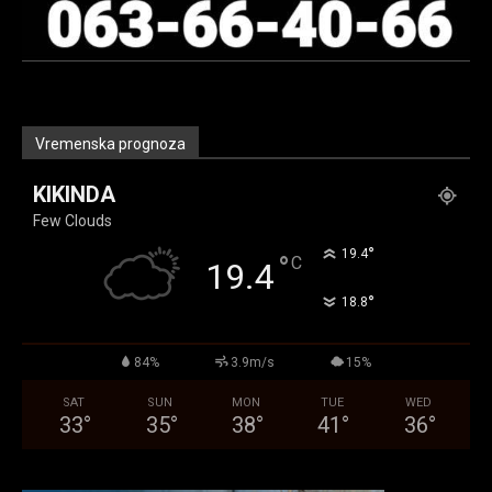
Vremenska prognoza
KIKINDA
Few Clouds
°
19.4
°
C
19.4
°
18.8
84%
3.9m/s
15%
SAT
SUN
MON
TUE
WED
33
°
35
°
38
°
41
°
36
°