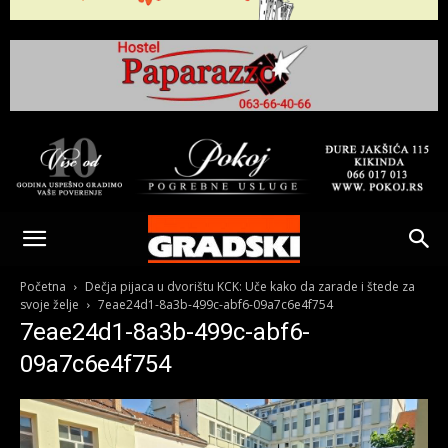
Gradski
Online
Početna
Dečja pijaca u dvorištu KCK: Uče kako da zarade i štede za
svoje želje
7eae24d1-8a3b-499c-abf6-09a7c6e4f754
7eae24d1-8a3b-499c-abf6-
Kikinda
09a7c6e4f754