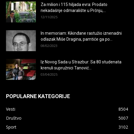
Za milion i 115 hiljada evra: Prodato
nekadašnje odmaralište u Prčnju,...
12/11/2025
In memoriam: Kikinđane rastužio iznenadni
odlazak Miše Dragina, pamtiće ga po...
08/02/2023
Iz Novog Sada u Strazbur: Sa 80 studenata
krenuli supružnici Tanović...
03/04/2025
POPULARNE KATEGORIJE
Vesti
8504
Društvo
5007
Sport
3102