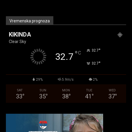
Vremenska prognoza
KIKINDA
Clear Sky
°
32.7
°
C
32.7
°
32.7
29%
5.9m/s
2%
SAT
SUN
MON
TUE
WED
33
°
35
°
38
°
41
°
37
°