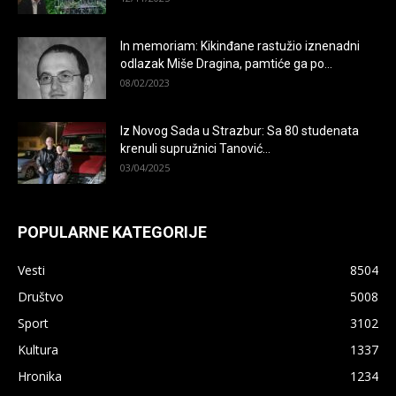
In memoriam: Kikinđane rastužio iznenadni
odlazak Miše Dragina, pamtiće ga po...
08/02/2023
Iz Novog Sada u Strazbur: Sa 80 studenata
krenuli supružnici Tanović...
03/04/2025
POPULARNE KATEGORIJE
Vesti
8504
Društvo
5008
Sport
3102
Kultura
1337
Hronika
1234