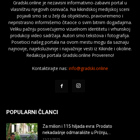
Gradski.online je nezavisni informativno-zabavni portal u
vlasništvu njegovih osnivača. Na kikindskoj medijskoj sceni
pojavili smo se u želji da objektivno, pravovremeno i
nepristrasno informišemo čitaoce o svim bitnim događajima.
Veliku pažnju posvećujemo vizuelnom identitetu i vrhunskoj
produkciji video sadržaja. Autori smo tekstova i fotografija.
Posetioci našeg portala na ovom mestu mogu da saznaju
najnovije, najeksluzivnije i najvažnije vesti iz Kikinde i okoline.
Redakcija portala Gradski.online Provereno!
Kontaktirajte nas:
info@gradski.online
POPULARNI ČLANCI
Za milion i 115 hiljada evra: Prodato
nekadašnje odmaralište u Prčnju,...
12/11/2025