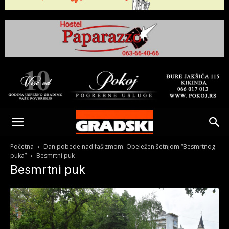
Gradski
Online
Početna
Dan pobede nad fašizmom: Obeležen šetnjom “Besmrtnog
puka”
Besmrtni puk
Besmrtni puk
Kikinda