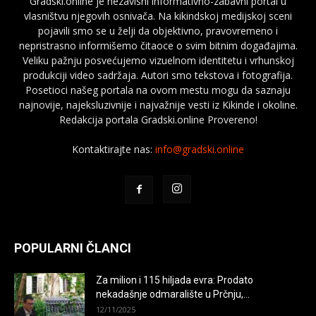
Gradski.online je nezavisni informativno-zabavni portal u
vlasništvu njegovih osnivača. Na kikindskoj medijskoj sceni
pojavili smo se u želji da objektivno, pravovremeno i
nepristrasno informišemo čitaoce o svim bitnim događajima.
Veliku pažnju posvećujemo vizuelnom identitetu i vrhunskoj
produkciji video sadržaja. Autori smo tekstova i fotografija.
Posetioci našeg portala na ovom mestu mogu da saznaju
najnovije, najeksluzivnije i najvažnije vesti iz Kikinde i okoline.
Redakcija portala Gradski.online Provereno!
Kontaktirajte nas:
info@gradski.online
POPULARNI ČLANCI
Za milion i 115 hiljada evra: Prodato
nekadašnje odmaralište u Prčnju,...
12/11/2025