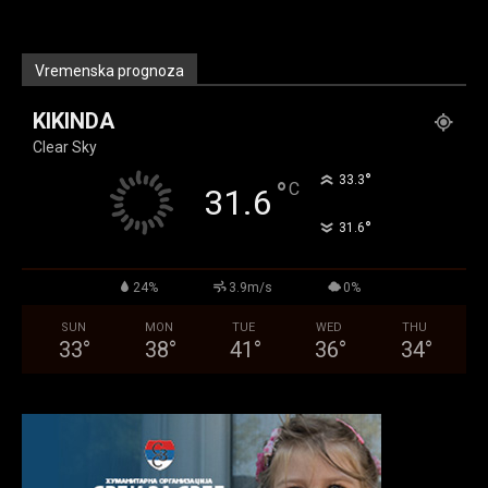
Vremenska prognoza
KIKINDA
Clear Sky
°
33.3
°
C
31.6
°
31.6
24%
3.9m/s
0%
SUN
MON
TUE
WED
THU
33
°
38
°
41
°
36
°
34
°