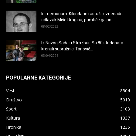
In memoriam: Kikinđane rastužio iznenadni
odlazak Miše Dragina, pamtiće ga po...
08/02/2023
Iz Novog Sada u Strazbur: Sa 80 studenata
krenuli supružnici Tanović...
03/04/2025
POPULARNE KATEGORIJE
Vesti
8504
Društvo
5010
Sport
3103
Kultura
1337
Hronika
1235