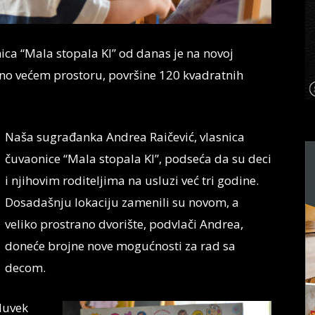
ca “Mala stopala KI” od danas je na novoj
natno većem prostoru, površine 120 kvadratnih
Naša sugrađanka Andrea Raičević, vlasnica
čuvaonice “Mala stopala KI”, podseća da su deci
i njihovim roditeljima na usluzi već tri godine.
Dosadašnju lokaciju zamenili su novom, a
veliko prostrano dvorište, podvlači Andrea,
doneće brojne nove mogućnosti za rad sa
decom.
oduvek