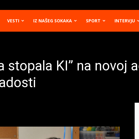
VESTI
IZ NAŠEG SOKAKA
SPORT
INTERVJU
 stopala KI” na novoj a
radosti