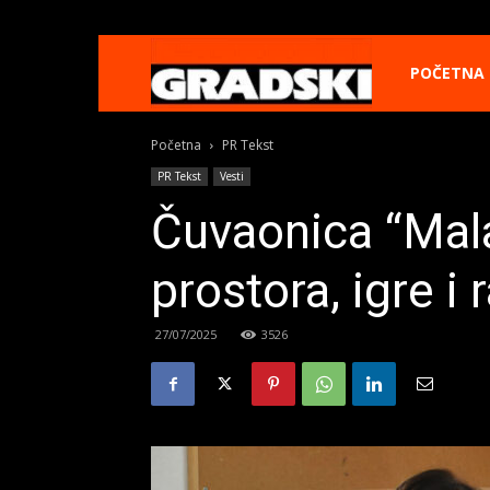
Gradski
POČETNA
Početna
PR Tekst
Online
PR Tekst
Vesti
Čuvaonica “Mala
Kikinda
prostora, igre i 
27/07/2025
3526