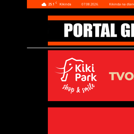
C
25.1
07.08.2026.
Kikinda na dlan
Kikinda