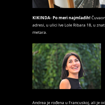
KIKINDA- Po meri najmlađih!
Čuvaoni
adresi, u ulici Ive Lole Ribara 18, u z
metara.
Andrea je rođena u Francuskoj, ali je 