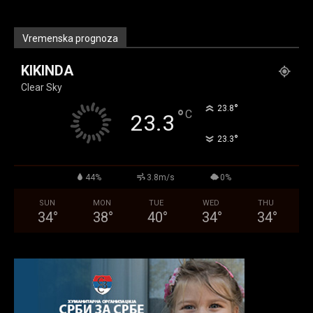
Vremenska prognoza
KIKINDA
Clear Sky
°
23.8
°
C
23.3
°
23.3
44%
3.8m/s
0%
SUN
MON
TUE
WED
THU
34
°
38
°
40
°
34
°
34
°