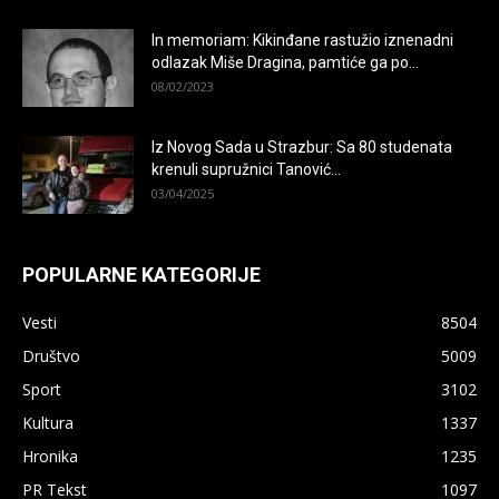
In memoriam: Kikinđane rastužio iznenadni
odlazak Miše Dragina, pamtiće ga po...
08/02/2023
Iz Novog Sada u Strazbur: Sa 80 studenata
krenuli supružnici Tanović...
03/04/2025
POPULARNE KATEGORIJE
Vesti
8504
Društvo
5009
Sport
3102
Kultura
1337
Hronika
1235
PR Tekst
1097