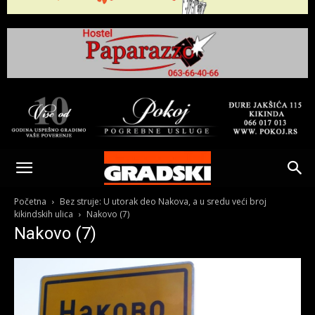
Gradski
Online
Početna
Bez struje: U utorak deo Nakova, a u sredu veći broj
kikindskih ulica
Nakovo (7)
Nakovo (7)
Kikinda