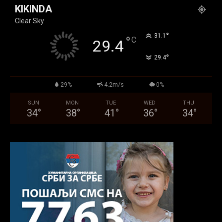
KIKINDA
Clear Sky
°
31.1
°
C
29.4
°
29.4
29%
4.2m/s
0%
SUN
MON
TUE
WED
THU
34
°
38
°
41
°
36
°
34
°