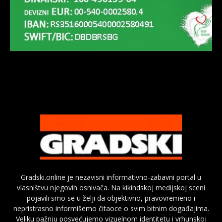
Gradski.online je nezavisni informativno-zabavni portal u
vlasništvu njegovih osnivača. Na kikindskoj medijskoj sceni
pojavili smo se u želji da objektivno, pravovremeno i
nepristrasno informišemo čitaoce o svim bitnim događajima.
Veliku pažnju posvećujemo vizuelnom identitetu i vrhunskoj