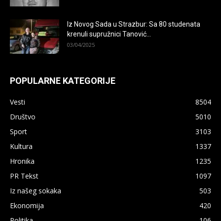
Iz Novog Sada u Strazbur: Sa 80 studenata
krenuli supružnici Tanović...
03/04/2025
POPULARNE KATEGORIJE
Vesti
8504
Društvo
5010
Sport
3103
Kultura
1337
Hronika
1235
PR Tekst
1097
Iz našeg sokaka
503
Ekonomija
420
Politika
106