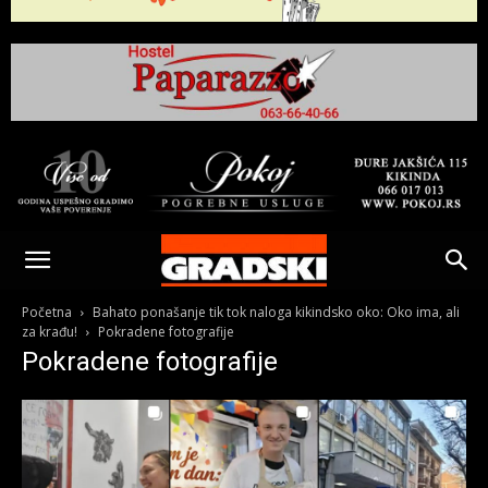
Gradski
Online
Početna
Bahato ponašanje tik tok naloga kikindsko oko: Oko ima, ali
za krađu!
Pokradene fotografije
Pokradene fotografije
Kikinda