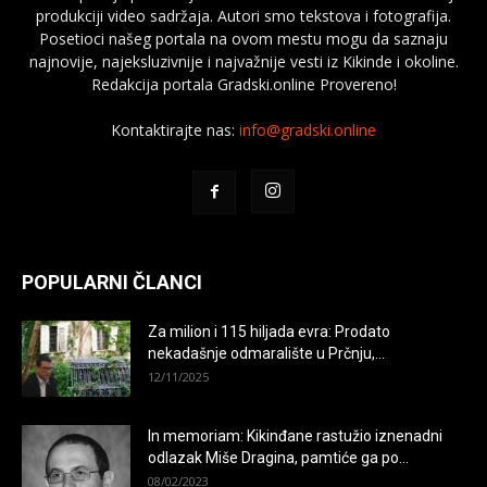
produkciji video sadržaja. Autori smo tekstova i fotografija.
Posetioci našeg portala na ovom mestu mogu da saznaju
najnovije, najeksluzivnije i najvažnije vesti iz Kikinde i okoline.
Redakcija portala Gradski.online Provereno!
Kontaktirajte nas:
info@gradski.online
POPULARNI ČLANCI
Za milion i 115 hiljada evra: Prodato
nekadašnje odmaralište u Prčnju,...
12/11/2025
In memoriam: Kikinđane rastužio iznenadni
odlazak Miše Dragina, pamtiće ga po...
08/02/2023