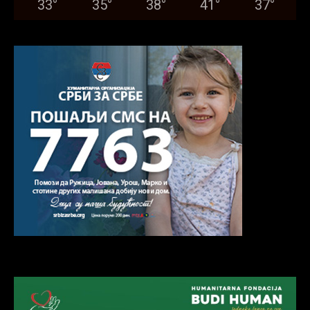
33
°
35
°
38
°
41
°
37
°