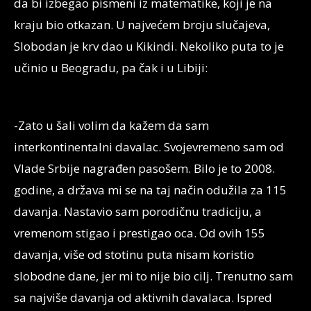
da bi izbegao pismeni iz matematike, koji je na
kraju bio otkazan. U najvećem broju slučajeva,
Slobodan je krv dao u Kikindi. Nekoliko puta to je
učinio u Beogradu, pa čak i u Libiji:
-Zato u šali volim da kažem da sam
interkontinentalni davalac. Svojevremeno sam od
Vlade Srbije nagrađen pasošem. Bilo je to 2008.
godine, a država mi se na taj način odužila za 115
davanja. Nastavio sam porodičnu tradiciju, a
vremenom stigao i prestigao oca. Od ovih 155
davanja, više od stotinu puta nisam koristio
slobodne dane, jer mi to nije bio cilj. Trenutno sam
sa najviše davanja od aktivnih davalaca. Ispred