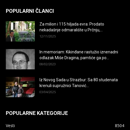
POPULARNI ČLANCI
Za milion i 115 hiljada evra: Prodato
nekadašnje odmaralište u Prčnju,...
12/11/2025
In memoriam: Kikinđane rastužio iznenadni
odlazak Miše Dragina, pamtiće ga po...
08/02/2023
Iz Novog Sada u Strazbur: Sa 80 studenata
krenuli supružnici Tanović...
03/04/2025
POPULARNE KATEGORIJE
Vesti
8504