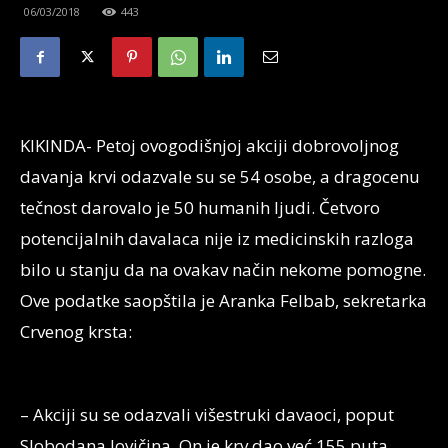
06/03/2018
443
KIKINDA- Petoj ovogodišnjoj akciji dobrovoljnog
davanja krvi odazvale su se 54 osobe, a dragocenu
tečnost darovalo je 50 humanih ljudi. Četvoro
potencijalnih davalaca nije iz medicinskih razloga
bilo u stanju da na ovakav način nekome pomogne.
Ove podatke saopštila je Aranka Felbab, sekretarka
Crvenog krsta:
– Akciji su se odazvali višestruki davaoci, poput
Slobodana Jovičina. On je krv dao već 155 puta.