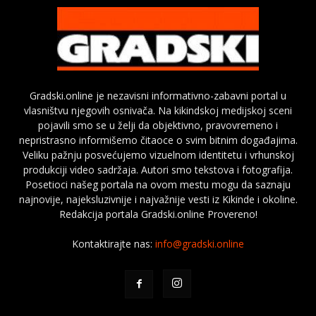
Gradski.online je nezavisni informativno-zabavni portal u
vlasništvu njegovih osnivača. Na kikindskoj medijskoj sceni
pojavili smo se u želji da objektivno, pravovremeno i
nepristrasno informišemo čitaoce o svim bitnim događajima.
Veliku pažnju posvećujemo vizuelnom identitetu i vrhunskoj
produkciji video sadržaja. Autori smo tekstova i fotografija.
Posetioci našeg portala na ovom mestu mogu da saznaju
najnovije, najeksluzivnije i najvažnije vesti iz Kikinde i okoline.
Redakcija portala Gradski.online Provereno!
Kontaktirajte nas:
info@gradski.online