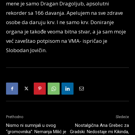
mene je samo Dragan Dragoljub, apsolutni
rekorder sa 166 davanja. Apelujem na sve zdrave
osobe da daruju krv. I ne samo krv. Doniranje
organa je takođe veoma bitna stvar, a ja sam moje
već zaveštao potpisom na VMA- ispričao je
Slobodan Jovičin.
Prethodno
Sledeće
Nismo ni sumnjali u ovog
Nostalgična Ana Grebec za
“gromovnika”: Nemanja Milić je
Gradski: Nedostaje mi Kikinda,