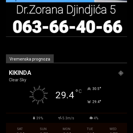
Vremenska prognoza
KIKINDA
Clear Sky
°
30.5
°
C
29.4
°
29.4
39%
5.3m/s
4%
SAT
SUN
MON
TUE
WED