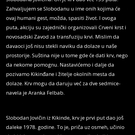
Zahvaljujem se Slobodanu u ime onih kojima će
ovaj humani gest, možda, spasiti život. I ovoga
puta, akciju su zajednički organizovali Crveni krst i
novosadski Zavod za transfuziju krvi. Mislim da
davaoci još nisu stekli naviku da dolaze u naše
prostorije. Suština nije u tome gde će dati krv, nego
da nekome pomognu. Nastavićemo i dalje da
pozivamo Kikinđane i žitelje okolnih mesta da
dolaze. Krv mogu da daruju već za dve sedmice-
navela je Aranka Felbab.
Slobodan Jovičin iz Kikinde, krv je prvi put dao još
daleke 1978. godine. To je, priča uz osmeh, učinio