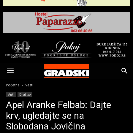
Gradski
Online
Početna
Vesti
Vesti
Društvo
Kikinda
Apel Aranke Felbab: Dajte
krv, ugledajte se na
Slobodana Jovičina