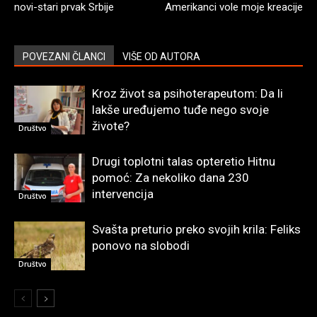
novi-stari prvak Srbije
Amerikanci vole moje kreacije
POVEZANI ČLANCI
VIŠE OD AUTORA
Kroz život sa psihoterapeutom: Da li
lakše uređujemo tuđe nego svoje
živote?
Društvo
Drugi toplotni talas opteretio Hitnu
pomoć: Za nekoliko dana 230
intervencija
Društvo
Svašta preturio preko svojih krila: Feliks
ponovo na slobodi
Društvo