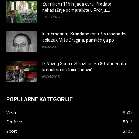
Za milion i 115 hiljada evra: Prodato
nekadašnje odmaralište u Prčnju,...
12/11/2025
In memoriam: Kikinđane rastužio iznenadni
odlazak Miše Dragina, pamtiće ga po...
08/02/2023
Iz Novog Sada u Strazbur: Sa 80 studenata
krenuli supružnici Tanović...
03/04/2025
POPULARNE KATEGORIJE
Vesti
8504
Društvo
5011
Sport
3103