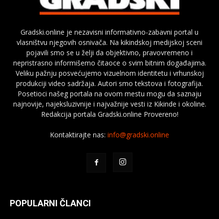
Gradski.online je nezavisni informativno-zabavni portal u
vlasništvu njegovih osnivača. Na kikindskoj medijskoj sceni
pojavili smo se u želji da objektivno, pravovremeno i
nepristrasno informišemo čitaoce o svim bitnim događajima.
Veliku pažnju posvećujemo vizuelnom identitetu i vrhunskoj
produkciji video sadržaja. Autori smo tekstova i fotografija.
Posetioci našeg portala na ovom mestu mogu da saznaju
najnovije, najeksluzivnije i najvažnije vesti iz Kikinde i okoline.
Redakcija portala Gradski.online Provereno!
Kontaktirajte nas:
info@gradski.online
POPULARNI ČLANCI