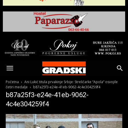
Gradski
Online
Početna
Ani Lukić titula prvakinje Srbije: Streličarke “Apola” osvojile
četiri medalje
b87a25f3-e24e-41eb-9062-4c4e304259f4
b87a25f3-e24e-41eb-9062-
Kikinda
4c4e304259f4