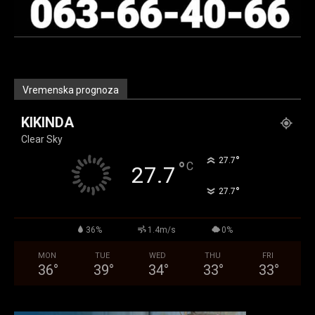
Vremenska prognoza
KIKINDA
Clear Sky
°
27.7
°
C
27.7
°
27.7
36%
1.4m/s
0%
MON
TUE
WED
THU
FRI
36
°
39
°
34
°
33
°
33
°